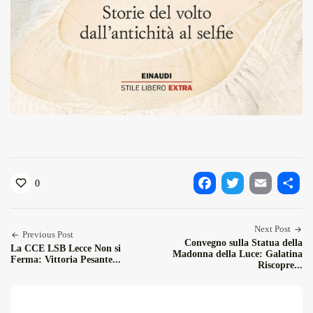
0
Facebook
Twitter
Email
Condiv
Next Post
Previous Post
Convegno sulla Statua della
La CCE LSB Lecce Non si
Madonna della Luce: Galatina
Ferma: Vittoria Pesante...
Riscopre...