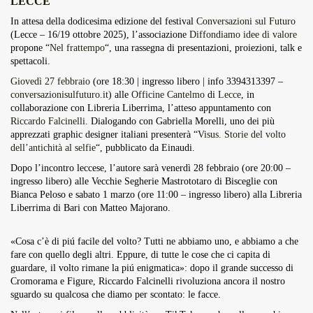
LECCE
Overdrive Fest A Matino: Il...
In attesa della dodicesima edizione del festival
Conversazioni sul Futuro
Maggio 29, 2026
4 Min
(Lecce – 16/19 ottobre 2025), l’associazione
Diffondiamo idee di valore
propone “
Nel frattempo
“, una rassegna di presentazioni, proiezioni, talk e
spettacoli.
Giovedì 27 febbraio
(ore 18:30 | ingresso libero | info 3394313397 –
conversazionisulfuturo.it
) alle
Officine Cantelmo
di
Lecce
, in
collaborazione con Libreria Liberrima, l’atteso appuntamento con
Riccardo Falcinelli
. Dialogando con Gabriella Morelli, uno dei più
apprezzati graphic designer italiani presenterà “
Visus. Storie del volto
dell’antichità al selfie
“, pubblicato da Einaudi.
Dopo l’incontro leccese, l’autore sarà venerdì 28 febbraio (ore 20:00 –
ingresso libero) alle Vecchie Segherie Mastrototaro di Bisceglie con
Bianca Peloso e sabato 1 marzo (ore 11:00 – ingresso libero) alla Libreria
Liberrima di Bari con Matteo Majorano.
«Cosa c’è di piú facile del volto? Tutti ne abbiamo uno, e abbiamo a che
fare con quello degli altri. Eppure, di tutte le cose che ci capita di
guardare, il volto rimane la piú enigmatica»: dopo il grande successo di
Cromorama e Figure, Riccardo Falcinelli rivoluziona ancora il nostro
sguardo su qualcosa che diamo per scontato: le facce.