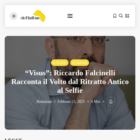
Eventi
Cultura
“Visus”: Riccardo Falcinelli
Racconta il Volto dal Ritratto Antico
al Selfie
Iosonouncane A Lecce: Concerto Acustico...
Luglio 17, 2026
13 Min
Redazione
Febbraio 25, 2025
4 Min
Tarantarte Al Festival De Fès...
Giugno 4, 2026
15 Min