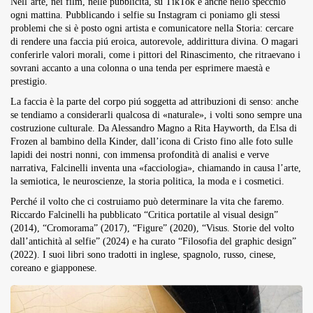
Nell’arte, nei film, nelle pubblicità, su TikTok e anche nello specchio
ogni mattina. Pubblicando i selfie su Instagram ci poniamo gli stessi
problemi che si è posto ogni artista e comunicatore nella Storia: cercare
di rendere una faccia piú eroica, autorevole, addirittura divina. O magari
conferirle valori morali, come i pittori del Rinascimento, che ritraevano i
sovrani accanto a una colonna o una tenda per esprimere maestà e
prestigio.
La faccia è la parte del corpo piú soggetta ad attribuzioni di senso: anche
se tendiamo a considerarli qualcosa di «naturale», i volti sono sempre una
costruzione culturale. Da Alessandro Magno a Rita Hayworth, da Elsa di
Frozen al bambino della Kinder, dall’icona di Cristo fino alle foto sulle
lapidi dei nostri nonni, con immensa profondità di analisi e verve
narrativa, Falcinelli inventa una «facciologia», chiamando in causa l’arte,
la semiotica, le neuroscienze, la storia politica, la moda e i cosmetici.
Perché il volto che ci costruiamo può determinare la vita che faremo.
Riccardo Falcinelli ha pubblicato “Critica portatile al visual design”
(2014), “Cromorama” (2017), “Figure” (2020), “Visus. Storie del volto
dall’antichità al selfie” (2024) e ha curato “Filosofia del graphic design”
(2022). I suoi libri sono tradotti in inglese, spagnolo, russo, cinese,
coreano e giapponese.