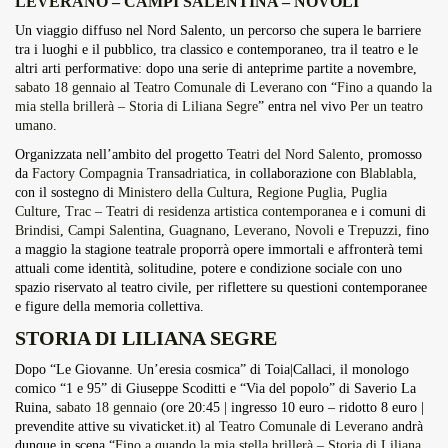
LEVERANO – CAMPI SALENTINA – NOVOLI
Overdrive Fest A Matino: Il...
Un viaggio diffuso nel Nord Salento, un percorso che supera le barriere
Maggio 29, 2026
4 Min
tra i luoghi e il pubblico, tra classico e contemporaneo, tra il teatro e le
altri arti performative: dopo una serie di anteprime partite a novembre,
sabato 18 gennaio
al
Teatro Comunale
di
Leverano
con “
Fino a quando la
mia stella brillerà – Storia di Liliana Segre
” entra nel vivo
Per un teatro
umano
.
Organizzata nell’ambito del progetto
Teatri del Nord Salento
, promosso
da
Factory Compagnia Transadriatica
, in collaborazione con
Blablabla
,
con il sostegno di
Ministero della Cultura
,
Regione Puglia
,
Puglia
Culture
,
Trac – Teatri di residenza artistica contemporanea
e i comuni di
Brindisi
,
Campi Salentina
,
Guagnano
,
Leverano
,
Novoli
e
Trepuzzi
, fino
a maggio la stagione teatrale proporrà opere immortali e affronterà temi
attuali come identità, solitudine, potere e condizione sociale con uno
spazio riservato al teatro civile, per riflettere su questioni contemporanee
e figure della memoria collettiva.
STORIA DI LILIANA SEGRE
Dopo “Le Giovanne. Un’eresia cosmica” di Toia|Callaci, il monologo
comico “1 e 95” di Giuseppe Scoditti e “Via del popolo” di Saverio La
Ruina,
sabato 18 gennaio
(ore 20:45 | ingresso 10 euro – ridotto 8 euro |
prevendite attive su
vivaticket.it
) al
Teatro Comunale
di
Leverano
andrà
dunque in scena “
Fino a quando la mia stella brillerà – Storia di Liliana