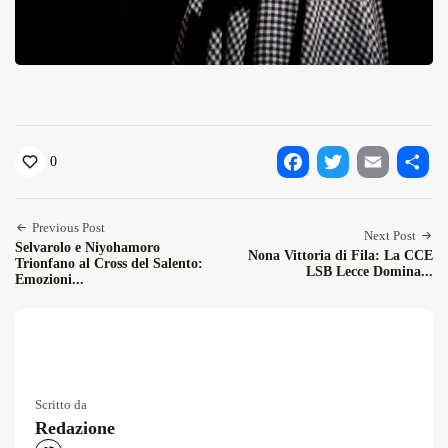
0
Facebook
Twitter
Email
Condiv
Previous Post
Next Post
Selvarolo e Niyohamoro
Nona Vittoria di Fila: La CCE
Trionfano al Cross del Salento:
LSB Lecce Domina...
Emozioni...
Scritto da
Redazione