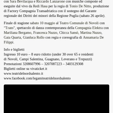
con
Sara Bevilacqua
e
Riccardo Lanzarone
con musiche composte ed
eseguite dal vivo da
Redi Hasa
per la regia di
Tonio De Nitto
, produzione
di Factory Compagnia Transadriatica con il sostegno del Garante
regionale dei Diritti dei minori della Regione Puglia (sabato 26 aprile).
Finale di stagione
sabato 10 maggio
al
Teatro Comunale di Novoli
con
“
Trans
“, spettacolo di danza contemporanea della
Compagnia Elektra
con
Mariliana Bergamo
,
Francesca Nuzzo
,
Chicca Sansò
,
Martina Nuzzo
,
Gaia Quarta
,
Gianluca Rollo
con regia e coreografia di
Annamaria De
Filippi
.
Info e biglietti
Ingresso 10 euro – 8 euro ridotto (under 30 over 65 e residenti
di Novoli, Campi Salentina, Guagnano, Leverano e Trepuzzi)
Prenotazioni 3208607996 – 3207087223 – 3403129308
Biglietti online su
vivaticket.it
www.teatridelnordsalento.it
www.facebook.com/legamiteatridelnordsalento