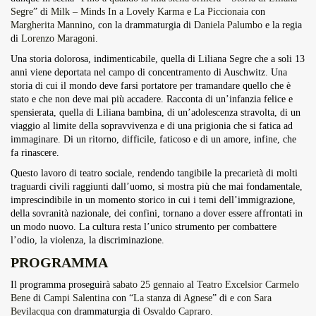
Segre
” di
Milk – Minds In a Lovely Karma
e
La Piccionaia
con
Margherita Mannino
, con la drammaturgia di
Daniela Palumbo
e la regia
di
Lorenzo Maragoni
.
Una storia dolorosa, indimenticabile, quella di Liliana Segre che a soli 13
anni viene deportata nel campo di concentramento di Auschwitz. Una
storia di cui il mondo deve farsi portatore per tramandare quello che è
stato e che non deve mai più accadere. Racconta di un’infanzia felice e
spensierata, quella di Liliana bambina, di un’adolescenza stravolta, di un
viaggio al limite della sopravvivenza e di una prigionia che si fatica ad
immaginare. Di un ritorno, difficile, faticoso e di un amore, infine, che
fa rinascere.
Questo lavoro di teatro sociale, rendendo tangibile la precarietà di molti
traguardi civili raggiunti dall’uomo, si mostra più che mai fondamentale,
imprescindibile in un momento storico in cui i temi dell’immigrazione,
della sovranità nazionale, dei confini, tornano a dover essere affrontati in
un modo nuovo. La cultura resta l’unico strumento per combattere
l’odio, la violenza, la discriminazione.
PROGRAMMA
Il programma proseguirà
sabato 25 gennaio
al
Teatro Excelsior Carmelo
Bene
di
Campi Salentina
con “
La stanza di Agnese
” di e con
Sara
Bevilacqua
con drammaturgia di
Osvaldo Capraro
.