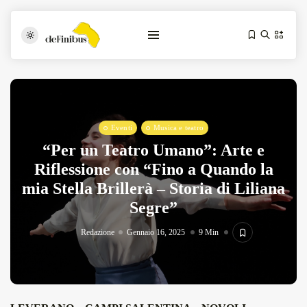
Eventi
Musica e teatro
“Per un Teatro Umano”: Arte e
Riflessione con “Fino a Quando la
mia Stella Brillerà – Storia di Liliana
Iosonouncane A Lecce: Concerto Acustico...
Segre”
Luglio 17, 2026
13 Min
Redazione
Gennaio 16, 2025
9 Min
Tarantarte Al Festival De Fès...
Giugno 4, 2026
15 Min