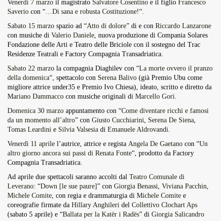
Venerdì 7 marzo
il magistrato
Salvatore Cosentino
e il figlio
Francesco
Saverio
con “
…Di sana e robusta Costituzione!
“.
Sabato 15 marzo
spazio ad “
Atto di dolore
” di e con
Riccardo Lanzarone
con musiche di
Valerio Daniele
, nuova produzione di Compania Solares
Fondazione delle Arti e Teatro delle Briciole con il sostegno del Trac
Residenze Teatrali e Factory Compagnia Transadriatica.
Sabato 22 marzo
la compagnia Diaghilev con “
La morte ovvero il pranzo
della domenica
“, spettacolo con
Serena Balivo
(già Premio Ubu come
migliore attrice under35 e Premio Ivo Chiesa), ideato, scritto e diretto da
Mariano Dammacco
con musiche originali di
Marcello Gori
.
Domenica 30 marzo
appuntamento con “
Come diventare ricchi e famosi
da un momento all’altro
” con
Giusto Cucchiarini
,
Serena De Siena
,
Tomas Leardini
e
Silvia Valsesia
di
Emanuele Aldrovandi
.
Venerdì 11 aprile
l’autrice, attrice e regista
Angela De Gaetano
con “
Un
altro giorno ancora sui passi di Renata Fonte
“, prodotto da Factory
Compagnia Transadriatica.
Ad aprile due spettacoli saranno accolti dal
Teatro Comunale di
Leverano
: “
Down [le sue paure]
” con
Giorgia Benassi
,
Viviana Pacchin
,
Michele Comite
, con regia e drammaturgia di
Michele Comite
e
coreografie firmate da
Hillary Anghileri
del
Collettivo Clochart Aps
(sabato 5 aprile) e “
Ballata per la Katër i Radës
” di
Giorgia Salicandro