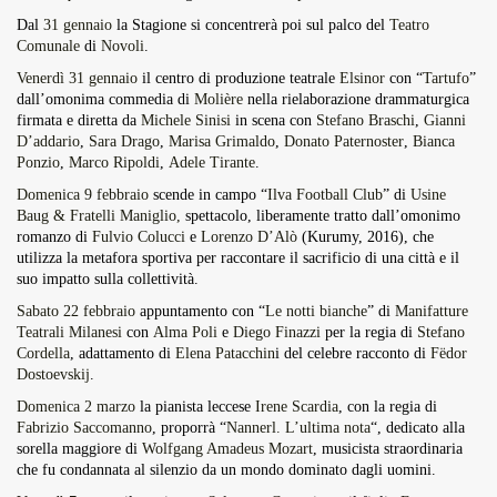
Dal
31 gennaio
la Stagione si concentrerà poi sul palco del
Teatro
Comunale
di
Novoli
.
Venerdì 31 gennaio
il centro di produzione teatrale
Elsinor
con “
Tartufo
”
dall’omonima commedia di
Molière
nella rielaborazione drammaturgica
firmata e diretta da
Michele Sinisi
in scena con
Stefano Braschi
,
Gianni
D’addario
,
Sara Drago
,
Marisa Grimaldo
,
Donato Paternoster
,
Bianca
Ponzio
,
Marco Ripoldi
,
Adele Tirante
.
Domenica 9 febbraio
scende in campo “
Ilva Football Club
” di
Usine
Baug & Fratelli Maniglio,
spettacolo, liberamente tratto dall’omonimo
romanzo di
Fulvio Colucci
e
Lorenzo D’Alò
(Kurumy, 2016), che
utilizza la metafora sportiva per raccontare il sacrificio di una città e il
suo impatto sulla collettività.
Sabato 22 febbraio
appuntamento con “
Le notti bianche
” di
Manifatture
Teatrali Milanesi
con
Alma Poli
e
Diego Finazzi
per la regia di
Stefano
Cordella
, adattamento di
Elena Patacchin
i del celebre racconto di
Fëdor
Dostoevskij
.
Domenica 2 marzo
la pianista leccese
Irene Scardia
, con la regia di
Fabrizio Saccomanno
, proporrà “
Nannerl. L’ultima nota
“, dedicato alla
sorella maggiore di
Wolfgang Amadeus Mozart
, musicista straordinaria
che fu condannata al silenzio da un mondo dominato dagli uomini.