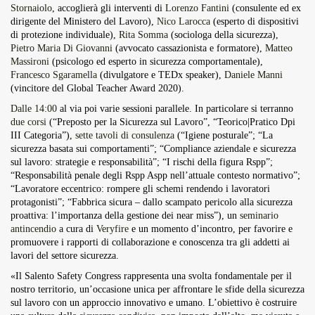
Stornaiolo
, accoglierà gli interventi di
Lorenzo Fantini
(consulente ed ex
dirigente del Ministero del Lavoro),
Nico Larocca
(esperto di dispositivi
di protezione individuale),
Rita Somma
(sociologa della sicurezza),
Pietro Maria Di Giovanni
(avvocato cassazionista e formatore),
Matteo
Massironi
(psicologo ed esperto in sicurezza comportamentale),
Francesco Sgaramella
(divulgatore e TEDx speaker),
Daniele Manni
(vincitore del Global Teacher Award 2020).
Dalle 14:00
al via poi varie sessioni parallele. In particolare si terranno
due corsi
(“Preposto per la Sicurezza sul Lavoro”, “Teorico|Pratico Dpi
III Categoria”),
sette tavoli di consulenza
(“Igiene posturale”; “La
sicurezza basata sui comportamenti”; “Compliance aziendale e sicurezza
sul lavoro: strategie e responsabilità”; “I rischi della figura Rspp”;
“Responsabilità penale degli Rspp Aspp nell’attuale contesto normativo”;
“Lavoratore eccentrico: rompere gli schemi rendendo i lavoratori
protagonisti”; “Fabbrica sicura – dallo scampato pericolo alla sicurezza
proattiva: l’importanza della gestione dei near miss”), un
seminario
antincendio
a cura di
Veryfire
e un momento d’incontro, per favorire e
promuovere i rapporti di collaborazione e conoscenza tra gli addetti ai
lavori del settore sicurezza.
«Il Salento Safety Congress rappresenta una svolta fondamentale per il
nostro territorio, un’occasione unica per affrontare le sfide della sicurezza
sul lavoro con un approccio innovativo e umano. L’obiettivo è costruire