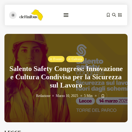
Eventi
Cultura
Salento Safety Congress: Innovazione
e Cultura Condivisa per la Sicurezza
sul Lavoro
Iosonouncane A Lecce: Concerto Acustico...
Luglio 17, 2026
13 Min
Redazione
Marzo 10, 2025
5 Min
Tarantarte Al Festival De Fès...
Giugno 4, 2026
15 Min