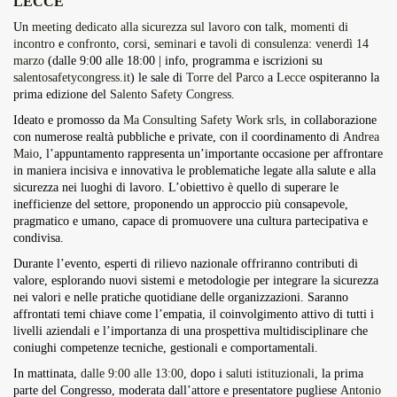
LECCE
Overdrive Fest A Matino: Il...
Un
meeting dedicato alla sicurezza sul lavoro
con
talk
,
momenti di
Maggio 29, 2026
4 Min
incontro
e
confronto
,
corsi
,
seminari
e
tavoli di consulenza
:
venerdì 14
marzo
(dalle 9:00 alle 18:00 | info, programma e iscrizioni su
salentosafetycongress.it
) le sale di
Torre del Parco
a
Lecce
ospiteranno la
prima edizione del
Salento Safety Congress
.
Ideato e promosso da
Ma Consulting Safety Work srls
, in collaborazione
con numerose realtà pubbliche e private, con il coordinamento di
Andrea
Maio
, l’appuntamento rappresenta un’importante occasione per affrontare
in maniera incisiva e innovativa le problematiche legate alla salute e alla
sicurezza nei luoghi di lavoro. L’obiettivo è quello di superare le
inefficienze del settore, proponendo un approccio più consapevole,
pragmatico e umano, capace di promuovere una cultura partecipativa e
condivisa.
Durante l’evento, esperti di rilievo nazionale offriranno contributi di
valore, esplorando nuovi sistemi e metodologie per integrare la sicurezza
nei valori e nelle pratiche quotidiane delle organizzazioni. Saranno
affrontati temi chiave come l’empatia, il coinvolgimento attivo di tutti i
livelli aziendali e l’importanza di una prospettiva multidisciplinare che
coniughi competenze tecniche, gestionali e comportamentali.
In mattinata,
dalle 9:00 alle 13:00
, dopo i
saluti istituzionali
, la prima
parte del Congresso, moderata dall’attore e presentatore pugliese
Antonio