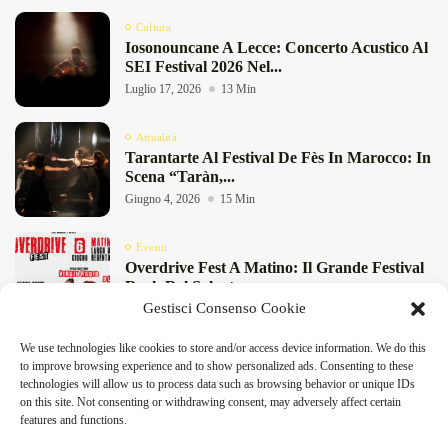
Cultura
Iosonouncane A Lecce: Concerto Acustico Al
SEI Festival 2026 Nel...
Luglio 17, 2026
13 Min
Attualità
Tarantarte Al Festival De Fès In Marocco: In
Scena “Taràn,...
Giugno 4, 2026
15 Min
Eventi
Overdrive Fest A Matino: Il Grande Festival
Rock Del Salento...
Gestisci Consenso Cookie
Maggio 29, 2026
4 Min
We use technologies like cookies to store and/or access device information. We do this
Cultura
to improve browsing experience and to show personalized ads. Consenting to these
Rassegna “Storie” A Lecce: Teatro E Musica
technologies will allow us to process data such as browsing behavior or unique IDs
A Tagliatelle Stazione...
DeFinibus 2026 © All rights reserved | Magazine Online
on this site. Not consenting or withdrawing consent, may adversely affect certain
Maggio 29, 2026
9 Min
features and functions.