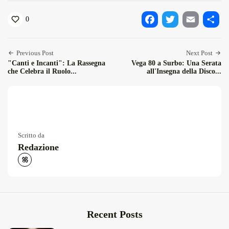
0
Facebook
Twitter
Email
Condiv
Previous Post
Next Post
"Canti e Incanti": La Rassegna
Vega 80 a Surbo: Una Serata
che Celebra il Ruolo...
all'Insegna della Disco...
Scritto da
Redazione
Recent Posts