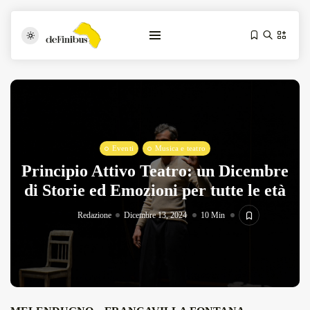
Eventi
Musica e teatro
Principio Attivo Teatro: un Dicembre
di Storie ed Emozioni per tutte le età
Iosonouncane A Lecce: Concerto Acustico...
Luglio 17, 2026
13 Min
Redazione
Dicembre 13, 2024
10 Min
Tarantarte Al Festival De Fès...
Giugno 4, 2026
15 Min