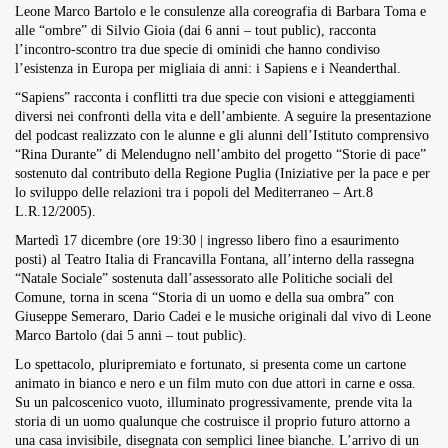
Leone Marco Bartolo e le consulenze alla coreografia di Barbara Toma e
alle “ombre” di Silvio Gioia (dai 6 anni – tout public), racconta
l’incontro-scontro tra due specie di ominidi che hanno condiviso
l’esistenza in Europa per migliaia di anni: i Sapiens e i Neanderthal.
“Sapiens” racconta i conflitti tra due specie con visioni e atteggiamenti
diversi nei confronti della vita e dell’ambiente. A seguire la presentazione
del podcast realizzato con le alunne e gli alunni dell’Istituto comprensivo
“Rina Durante” di Melendugno nell’ambito del progetto “Storie di pace”
sostenuto dal contributo della Regione Puglia (Iniziative per la pace e per
lo sviluppo delle relazioni tra i popoli del Mediterraneo – Art.8
L.R.12/2005).
Martedì 17 dicembre (ore 19:30 | ingresso libero fino a esaurimento
posti) al Teatro Italia di Francavilla Fontana, all’interno della rassegna
“Natale Sociale” sostenuta dall’assessorato alle Politiche sociali del
Comune, torna in scena “Storia di un uomo e della sua ombra” con
Giuseppe Semeraro, Dario Cadei e le musiche originali dal vivo di Leone
Marco Bartolo (dai 5 anni – tout public).
Lo spettacolo, pluripremiato e fortunato, si presenta come un cartone
animato in bianco e nero e un film muto con due attori in carne e ossa.
Su un palcoscenico vuoto, illuminato progressivamente, prende vita la
storia di un uomo qualunque che costruisce il proprio futuro attorno a
una casa invisibile, disegnata con semplici linee bianche. L’arrivo di un