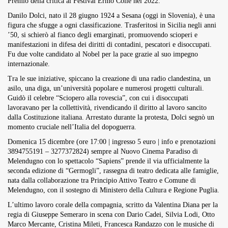
Premio della critica al Festival Ermo Colle nel 2022.
Danilo Dolci, nato il 28 giugno 1924 a Sesana (oggi in Slovenia), è una
figura che sfugge a ogni classificazione. Trasferitosi in Sicilia negli anni
’50, si schierò al fianco degli emarginati, promuovendo scioperi e
manifestazioni in difesa dei diritti di contadini, pescatori e disoccupati.
Fu due volte candidato al Nobel per la pace grazie al suo impegno
internazionale.
Tra le sue iniziative, spiccano la creazione di una radio clandestina, un
asilo, una diga, un’università popolare e numerosi progetti culturali.
Guidò il celebre “Sciopero alla rovescia”, con cui i disoccupati
lavoravano per la collettività, rivendicando il diritto al lavoro sancito
dalla Costituzione italiana. Arrestato durante la protesta, Dolci segnò un
momento cruciale nell’Italia del dopoguerra.
Domenica 15 dicembre (ore 17:00 | ingresso 5 euro | info e prenotazioni
3894755191 – 3277372824) sempre al Nuovo Cinema Paradiso di
Melendugno con lo spettacolo “Sapiens” prende il via ufficialmente la
seconda edizione di “Germogli”, rassegna di teatro dedicata alle famiglie,
nata dalla collaborazione tra Principio Attivo Teatro e Comune di
Melendugno, con il sostegno di Ministero della Cultura e Regione Puglia.
L’ultimo lavoro corale della compagnia, scritto da Valentina Diana per la
regia di Giuseppe Semeraro in scena con Dario Cadei, Silvia Lodi, Otto
Marco Mercante, Cristina Mileti, Francesca Randazzo con le musiche di