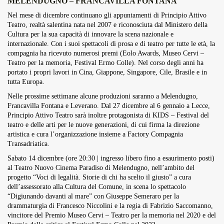
MELENDUGNO – FRANCAVILLA FONTANA
Overdrive Fest A Matino: Il...
Nel mese di dicembre continuano gli appuntamenti di Principio Attivo
Maggio 29, 2026
4 Min
Teatro, realtà salentina nata nel 2007 e riconosciuta dal Ministero della
Cultura per la sua capacità di innovare la scena nazionale e
internazionale. Con i suoi spettacoli di prosa e di teatro per tutte le età, la
compagnia ha ricevuto numerosi premi (Eolo Awards, Museo Cervi –
Teatro per la memoria, Festival Ermo Colle). Nel corso degli anni ha
portato i propri lavori in Cina, Giappone, Singapore, Cile, Brasile e in
tutta Europa.
Nelle prossime settimane alcune produzioni saranno a Melendugno,
Francavilla Fontana e Leverano. Dal 27 dicembre al 6 gennaio a Lecce,
Principio Attivo Teatro sarà inoltre protagonista di KIDS – Festival del
teatro e delle arti per le nuove generazioni, di cui firma la direzione
artistica e cura l’organizzazione insieme a Factory Compagnia
Transadriatica.
Sabato 14 dicembre (ore 20:30 | ingresso libero fino a esaurimento posti)
al Teatro Nuovo Cinema Paradiso di Melendugno, nell’ambito del
progetto “Voci di legalità. Storie di chi ha scelto il giusto” a cura
dell’assessorato alla Cultura del Comune, in scena lo spettacolo
“Digiunando davanti al mare” con Giuseppe Semeraro per la
drammaturgia di Francesco Niccolini e la regia di Fabrizio Saccomanno,
vincitore del Premio Museo Cervi – Teatro per la memoria nel 2020 e del