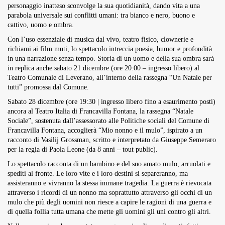
personaggio inatteso sconvolge la sua quotidianità, dando vita a una
parabola universale sui conflitti umani: tra bianco e nero, buono e
cattivo, uomo e ombra.
Con l’uso essenziale di musica dal vivo, teatro fisico, clownerie e
richiami ai film muti, lo spettacolo intreccia poesia, humor e profondità
in una narrazione senza tempo. Storia di un uomo e della sua ombra sarà
in replica anche sabato 21 dicembre (ore 20:00 – ingresso libero) al
Teatro Comunale di Leverano, all’interno della rassegna “Un Natale per
tutti” promossa dal Comune.
Sabato 28 dicembre (ore 19:30 | ingresso libero fino a esaurimento posti)
ancora al Teatro Italia di Francavilla Fontana, la rassegna “Natale
Sociale”, sostenuta dall’assessorato alle Politiche sociali del Comune di
Francavilla Fontana, accoglierà “Mio nonno e il mulo”, ispirato a un
racconto di Vasilij Grossman, scritto e interpretato da Giuseppe Semeraro
per la regia di Paola Leone (da 8 anni – tout public).
Lo spettacolo racconta di un bambino e del suo amato mulo, arruolati e
spediti al fronte. Le loro vite e i loro destini si separeranno, ma
assisteranno e vivranno la stessa immane tragedia. La guerra è rievocata
attraverso i ricordi di un nonno ma soprattutto attraverso gli occhi di un
mulo che più degli uomini non riesce a capire le ragioni di una guerra e
di quella follia tutta umana che mette gli uomini gli uni contro gli altri.