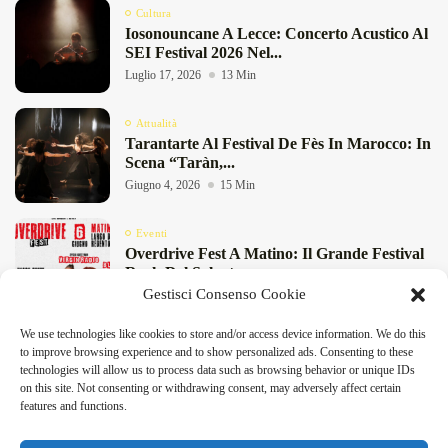
Cultura
Iosonouncane A Lecce: Concerto Acustico Al
SEI Festival 2026 Nel...
Luglio 17, 2026
13 Min
Attualità
Tarantarte Al Festival De Fès In Marocco: In
Scena “Taràn,...
Giugno 4, 2026
15 Min
Eventi
Overdrive Fest A Matino: Il Grande Festival
Rock Del Salento...
Gestisci Consenso Cookie
Maggio 29, 2026
4 Min
We use technologies like cookies to store and/or access device information. We do this
Cultura
DeFinibus 2026 © All rights reserved | Magazine Online
to improve browsing experience and to show personalized ads. Consenting to these
“Pensieri Divergenti” A Lecce: Nabil Bey
technologies will allow us to process data such as browsing behavior or unique IDs
Chiude La Stagione Di...
on this site. Not consenting or withdrawing consent, may adversely affect certain
Maggio 23, 2026
4 Min
features and functions.