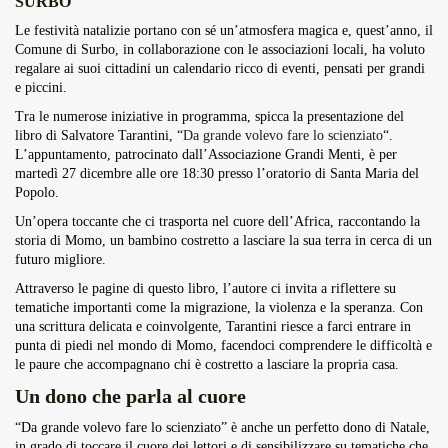
SURBO
Overdrive Fest A Matino: Il...
Le festività natalizie portano con sé un’atmosfera magica e, quest’anno, il
Maggio 29, 2026
4 Min
Comune di Surbo, in collaborazione con le associazioni locali, ha voluto
regalare ai suoi cittadini un calendario ricco di eventi, pensati per grandi
e piccini.
Tra le numerose iniziative in programma, spicca la presentazione del
libro di
Salvatore Tarantini
, “
Da grande volevo fare lo scienziato
“.
L’appuntamento, patrocinato dall’Associazione Grandi Menti, è per
martedì 27 dicembre alle ore 18:30 presso l’oratorio di Santa Maria del
Popolo.
Un’opera toccante che ci trasporta nel cuore dell’Africa, raccontando la
storia di Momo, un bambino costretto a lasciare la sua terra in cerca di un
futuro migliore.
Attraverso le pagine di questo libro, l’autore ci invita a riflettere su
tematiche importanti come la migrazione, la violenza e la speranza. Con
una scrittura delicata e coinvolgente, Tarantini riesce a farci entrare in
punta di piedi nel mondo di Momo, facendoci comprendere le difficoltà e
le paure che accompagnano chi è costretto a lasciare la propria casa.
Un dono che parla al cuore
“Da grande volevo fare lo scienziato” è anche un perfetto dono di Natale,
in grado di toccare il cuore dei lettori e di sensibilizzare su tematiche che