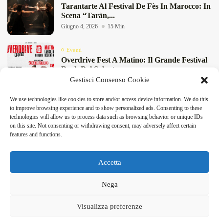
Tarantarte Al Festival De Fès In Marocco: In
Scena “Taràn,...
Giugno 4, 2026
15 Min
Eventi
Overdrive Fest A Matino: Il Grande Festival
Rock Del Salento...
Gestisci Consenso Cookie
Maggio 29, 2026
4 Min
We use technologies like cookies to store and/or access device information. We do this
Cultura
to improve browsing experience and to show personalized ads. Consenting to these
Rassegna “Storie” A Lecce: Teatro E Musica
technologies will allow us to process data such as browsing behavior or unique IDs
A Tagliatelle Stazione...
on this site. Not consenting or withdrawing consent, may adversely affect certain
Maggio 29, 2026
9 Min
features and functions.
DeFinibus 2026 © All rights reserved | Magazine Online
Accetta
Facebook
X
Instagram
Linkedin
Nega
DeFinibus 2026 © All rights reserved | Magazine Online
Visualizza preferenze
Home
Contatti e Segnalazioni
Cookie Policy