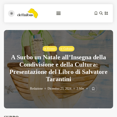
Eventi
Cultura
A Surbo un Natale all’Insegna della
Condivisione e della Cultura:
Presentazione del Libro di Salvatore
Iosonouncane A Lecce: Concerto Acustico...
Tarantini
Luglio 17, 2026
13 Min
Redazione
Dicembre 23, 2024
3 Min
Tarantarte Al Festival De Fès...
Giugno 4, 2026
15 Min