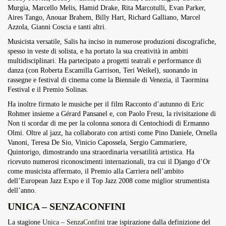
Murgia, Marcello Melis, Hamid Drake, Rita Marcotulli, Evan Parker,
Aires Tango, Anouar Brahem, Billy Hart, Richard Galliano, Marcel
Azzola, Gianni Coscia e tanti altri.
Musicista versatile, Salis ha inciso in numerose produzioni discografiche,
spesso in veste di solista, e ha portato la sua creatività in ambiti
multidisciplinari. Ha partecipato a progetti teatrali e performance di
danza (con Roberta Escamilla Garrison, Teri Weikel), suonando in
rassegne e festival di cinema come la Biennale di Venezia, il Taormina
Festival e il Premio Solinas.
Ha inoltre firmato le musiche per il film Racconto d’autunno di Eric
Rohmer insieme a Gérard Pansanel e, con Paolo Fresu, la rivisitazione di
Non ti scordar di me per la colonna sonora di Centochiodi di Ermanno
Olmi. Oltre al jazz, ha collaborato con artisti come Pino Daniele, Ornella
Vanoni, Teresa De Sio, Vinicio Capossela, Sergio Cammariere,
Quintorigo, dimostrando una straordinaria versatilità artistica. Ha
ricevuto numerosi riconoscimenti internazionali, tra cui il Django d’Or
come musicista affermato, il Premio alla Carriera nell’ambito
dell’European Jazz Expo e il Top Jazz 2008 come miglior strumentista
dell’anno.
UNICA – SENZACONFINI
La stagione
Unica – SenzaConfin
i trae ispirazione dalla definizione del