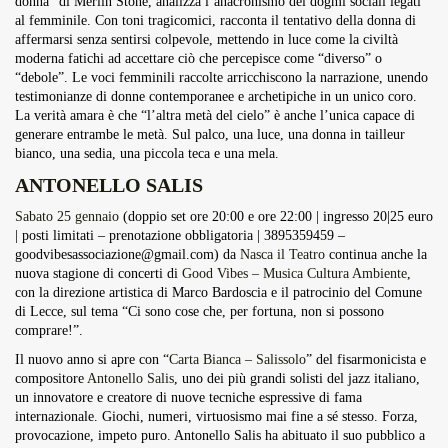
donna” di Merlin Stone, analizza l’anacronismo dei dogmi sociali legati
al femminile. Con toni tragicomici, racconta il tentativo della donna di
affermarsi senza sentirsi colpevole, mettendo in luce come la civiltà
moderna fatichi ad accettare ciò che percepisce come “diverso” o
“debole”. Le voci femminili raccolte arricchiscono la narrazione, unendo
testimonianze di donne contemporanee e archetipiche in un unico coro.
La verità amara è che “l’altra metà del cielo” è anche l’unica capace di
generare entrambe le metà. Sul palco, una luce, una donna in tailleur
bianco, una sedia, una piccola teca e una mela.
ANTONELLO SALIS
Sabato 25 gennaio
(doppio set ore 20:00 e ore 22:00 | ingresso 20|25 euro
| posti limitati – prenotazione obbligatoria | 3895359459 –
goodvibesassociazione@gmail.com
) da
Nasca il Teatro
continua anche la
nuova stagione di concerti di
Good Vibes – Musica Cultura Ambiente
,
con la direzione artistica di Marco Bardoscia e il patrocinio del Comune
di Lecce, sul tema “Ci sono cose che, per fortuna, non si possono
comprare!”.
Il nuovo anno si apre con “
Carta Bianca – Salissolo
” del fisarmonicista e
compositore
Antonello Salis
, uno dei più grandi solisti del jazz italiano,
un innovatore e creatore di nuove tecniche espressive di fama
internazionale. Giochi, numeri, virtuosismo mai fine a sé stesso. Forza,
provocazione, impeto puro. Antonello Salis ha abituato il suo pubblico a