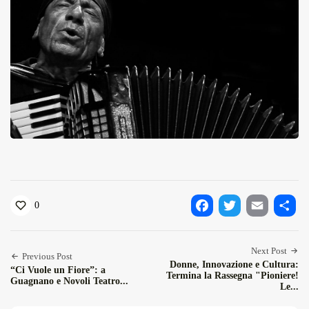
0
Facebook
Twitter
Email
Condiv
Next Post
Previous Post
Donne, Innovazione e Cultura:
“Ci Vuole un Fiore”: a
Termina la Rassegna "Pioniere!
Guagnano e Novoli Teatro...
Le...