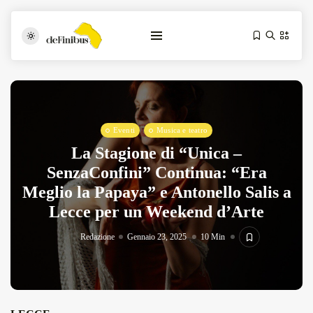
Eventi
Musica e teatro
La Stagione di “Unica –
SenzaConfini” Continua: “Era
Meglio la Papaya” e Antonello Salis a
Iosonouncane A Lecce: Concerto Acustico...
Lecce per un Weekend d’Arte
Luglio 17, 2026
13 Min
Redazione
Gennaio 23, 2025
10 Min
Tarantarte Al Festival De Fès...
Giugno 4, 2026
15 Min