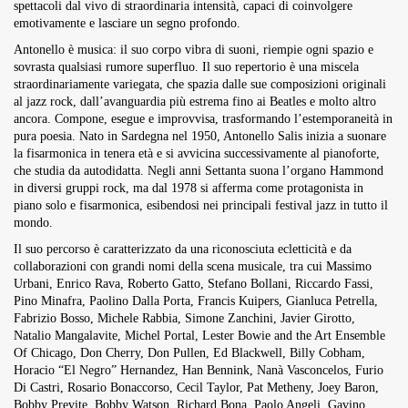
spettacoli dal vivo di straordinaria intensità, capaci di coinvolgere
emotivamente e lasciare un segno profondo.
Antonello è musica: il suo corpo vibra di suoni, riempie ogni spazio e
sovrasta qualsiasi rumore superfluo. Il suo repertorio è una miscela
straordinariamente variegata, che spazia dalle sue composizioni originali
al jazz rock, dall’avanguardia più estrema fino ai Beatles e molto altro
ancora. Compone, esegue e improvvisa, trasformando l’estemporaneità in
pura poesia. Nato in Sardegna nel 1950, Antonello Salis inizia a suonare
la fisarmonica in tenera età e si avvicina successivamente al pianoforte,
che studia da autodidatta. Negli anni Settanta suona l’organo Hammond
in diversi gruppi rock, ma dal 1978 si afferma come protagonista in
piano solo e fisarmonica, esibendosi nei principali festival jazz in tutto il
mondo.
Il suo percorso è caratterizzato da una riconosciuta ecletticità e da
collaborazioni con grandi nomi della scena musicale, tra cui Massimo
Urbani, Enrico Rava, Roberto Gatto, Stefano Bollani, Riccardo Fassi,
Pino Minafra, Paolino Dalla Porta, Francis Kuipers, Gianluca Petrella,
Fabrizio Bosso, Michele Rabbia, Simone Zanchini, Javier Girotto,
Natalio Mangalavite, Michel Portal, Lester Bowie and the Art Ensemble
Of Chicago, Don Cherry, Don Pullen, Ed Blackwell, Billy Cobham,
Horacio “El Negro” Hernandez, Han Bennink, Nanà Vasconcelos, Furio
Di Castri, Rosario Bonaccorso, Cecil Taylor, Pat Metheny, Joey Baron,
Bobby Previte, Bobby Watson, Richard Bona, Paolo Angeli, Gavino