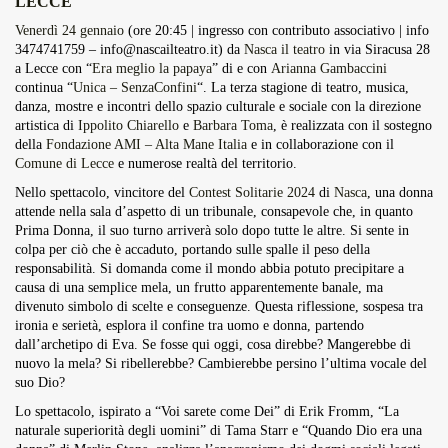
LECCE
Overdrive Fest A Matino: Il...
Venerdì 24 gennaio
(ore 20:45 | ingresso con contributo associativo | info
Maggio 29, 2026
4 Min
3474741759 –
info@nascailteatro.it
) da
Nasca il teatro
in via Siracusa 28
a Lecce con “
Era meglio la papaya
” di e con
Arianna Gambaccini
continua “
Unica – SenzaConfini
“. La terza stagione di teatro, musica,
danza, mostre e incontri dello spazio culturale e sociale con la direzione
artistica di
Ippolito Chiarello
e
Barbara Toma
, è realizzata con il sostegno
della
Fondazione AMI – Alta Mane Italia
e in collaborazione con il
Comune di Lecce
e numerose realtà del territorio.
Nello spettacolo, vincitore del
Contest Solitarie 2024
di
Nasca
, una donna
attende nella sala d’aspetto di un tribunale, consapevole che, in quanto
Prima Donna, il suo turno arriverà solo dopo tutte le altre. Si sente in
colpa per ciò che è accaduto, portando sulle spalle il peso della
responsabilità. Si domanda come il mondo abbia potuto precipitare a
causa di una semplice mela, un frutto apparentemente banale, ma
divenuto simbolo di scelte e conseguenze. Questa riflessione, sospesa tra
ironia e serietà, esplora il confine tra uomo e donna, partendo
dall’archetipo di Eva. Se fosse qui oggi, cosa direbbe? Mangerebbe di
nuovo la mela? Si ribellerebbe? Cambierebbe persino l’ultima vocale del
suo Dio?
Lo spettacolo, ispirato a “Voi sarete come Dei” di Erik Fromm, “La
naturale superiorità degli uomini” di Tama Starr e “Quando Dio era una