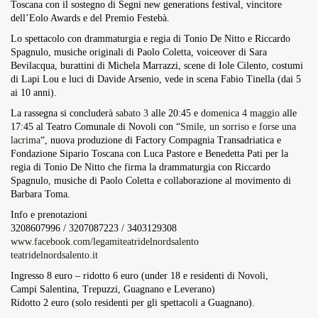
Toscana con il sostegno di Segni new generations festival, vincitore
dell’Eolo Awards e del Premio Festebà.
Lo spettacolo con drammaturgia e regia di Tonio De Nitto e Riccardo
Spagnulo, musiche originali di Paolo Coletta, voiceover di Sara
Bevilacqua, burattini di Michela Marrazzi, scene di Iole Cilento, costumi
di Lapi Lou e luci di Davide Arsenio, vede in scena Fabio Tinella (dai 5
ai 10 anni).
La rassegna si concluderà
sabato 3
alle 20:45 e
domenica 4 maggio
alle
17:45 al Teatro Comunale di Novoli con “
Smile, un sorriso e forse una
lacrima
“, nuova produzione di Factory Compagnia Transadriatica e
Fondazione Sipario Toscana con Luca Pastore e Benedetta Pati per la
regia di Tonio De Nitto che firma la drammaturgia con Riccardo
Spagnulo, musiche di Paolo Coletta e collaborazione al movimento di
Barbara Toma.
Info e prenotazioni
3208607996 / 3207087223 / 3403129308
www.facebook.com/legamiteatridelnordsalento
teatridelnordsalento.it
Ingresso 8 euro – ridotto 6 euro (under 18 e residenti di Novoli,
Campi Salentina, Trepuzzi, Guagnano e Leverano)
Ridotto 2 euro (solo residenti per gli spettacoli a Guagnano).