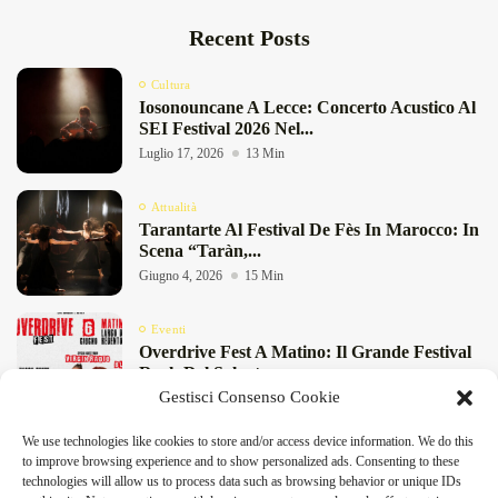
Recent Posts
Cultura
Iosonouncane A Lecce: Concerto Acustico Al
SEI Festival 2026 Nel...
Luglio 17, 2026
13 Min
Attualità
Tarantarte Al Festival De Fès In Marocco: In
Scena “Taràn,...
Giugno 4, 2026
15 Min
Eventi
Overdrive Fest A Matino: Il Grande Festival
Rock Del Salento...
Gestisci Consenso Cookie
Maggio 29, 2026
4 Min
We use technologies like cookies to store and/or access device information. We do this
Cultura
to improve browsing experience and to show personalized ads. Consenting to these
“Pensieri Divergenti” A Lecce: Nabil Bey
technologies will allow us to process data such as browsing behavior or unique IDs
Chiude La Stagione Di...