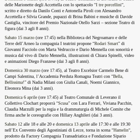
delle Marionette degli Accettella con lo spettacolo “
I tre porcellini
“,
scritto e diretto da Danilo Conti e Antonella Piroli con Alessandro
Accettella e Silvia Grande, pupazzi di Brina Babini e musiche di Davide
Castiglia, vincitore del Premio Nazionale Otello Sarzi – sezione Teatro di
figura (dai 3 agli 8 anni).
Sabato 15 marzo
(ore 17:45) nella Biblioteca del Negroamaro e delle
Terre dell’Arneo la compagnia I teatrini propone “
Rodari Smart
” di
Giovanni Facciolo con Marta Vedruccio e Dario Mennella con sonorità e
musica dal vivo di Dario Mennella, illustrazioni di Chiara Spinelli, video
e animazioni Diego Franzese (dai 3 agli 8 anni).
Domenica 30 marzo
(ore 17:45), al Teatro Excelsior Carmelo Bene di
Campi Salentina, l’Accademia Perduta Romagna Teatri con “
Bella,
Bellissima!
” di Nadia Milani con Giulia Canali, Noemi Giannico,
Eleonora Mina (dai 3 anni).
Domenica 6 aprile
(ore 17:45) al Teatro Comunale di Leverano il
Collettivo Clochart proporrà “
Scusa
” con Lara Ferrari, Viviana Pacchin,
Claudia Marzulli per la regia e la drammaturgia di Michele Comite che
firma anche le coreografie con Hillary Anghileri (dai 3 anni).
Sabato 12
alle 18 e alle 20 e
domenica 13 aprile
alle 17:30 e alle 19:30
nell’Ex Convento degli Agostiniani di Lecce, torna in scena “
Hamelin
“,
prodotto da Factory Compagnia Transadriatica e Fondazione Sipario