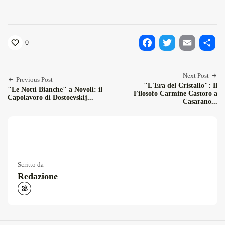
0
Facebook
Twitter
Email
Condiv
Next Post
Previous Post
"L'Era del Cristallo": Il
"Le Notti Bianche" a Novoli: il
Filosofo Carmine Castoro a
Capolavoro di Dostoevskij...
Casarano...
Scritto da
Redazione