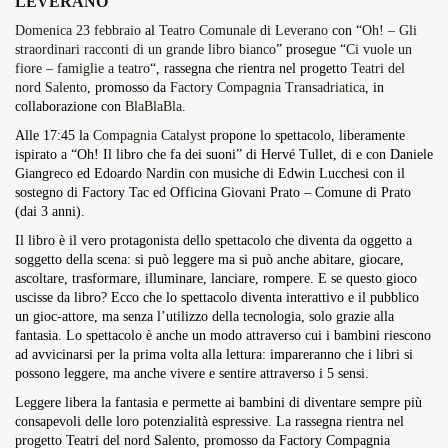
LEVERANO
Overdrive Fest A Matino: Il...
Domenica 23 febbraio
al
Teatro Comunale
di
Leverano
con “
Oh! – Gli
Maggio 29, 2026
4 Min
straordinari racconti di un grande libro bianco
” prosegue “
Ci vuole un
fiore – famiglie a teatro
“, rassegna che rientra nel progetto
Teatri del
nord Salento
, promosso da
Factory Compagnia Transadriatica
, in
collaborazione con
BlaBlaBla
.
Alle 17:45 la
Compagnia Catalyst
propone lo spettacolo, liberamente
ispirato a “Oh! Il libro che fa dei suoni” di Hervé Tullet, di e con Daniele
Giangreco ed Edoardo Nardin con musiche di Edwin Lucchesi con il
sostegno di Factory Tac ed Officina Giovani Prato – Comune di Prato
(dai 3 anni).
Il libro è il vero protagonista dello spettacolo che diventa da oggetto a
soggetto della scena: si può leggere ma si può anche abitare, giocare,
ascoltare, trasformare, illuminare, lanciare, rompere. E se questo gioco
uscisse da libro? Ecco che lo spettacolo diventa interattivo e il pubblico
un gioc-attore, ma senza l’utilizzo della tecnologia, solo grazie alla
fantasia. Lo spettacolo è anche un modo attraverso cui i bambini riescono
ad avvicinarsi per la prima volta alla lettura: impareranno che i libri si
possono leggere, ma anche vivere e sentire attraverso i 5 sensi.
Leggere libera la fantasia e permette ai bambini di diventare sempre più
consapevoli delle loro potenzialità espressive. La rassegna rientra nel
progetto Teatri del nord Salento, promosso da Factory Compagnia