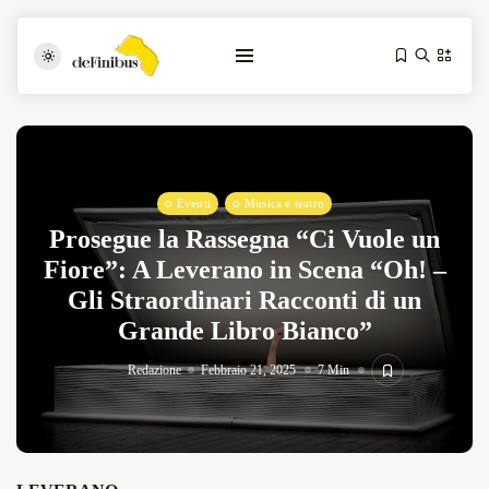
Eventi
Musica e teatro
Prosegue la Rassegna “Ci Vuole un
Fiore”: A Leverano in Scena “Oh! –
Gli Straordinari Racconti di un
Iosonouncane A Lecce: Concerto Acustico...
Grande Libro Bianco”
Luglio 17, 2026
13 Min
Redazione
Febbraio 21, 2025
7 Min
Tarantarte Al Festival De Fès...
Giugno 4, 2026
15 Min