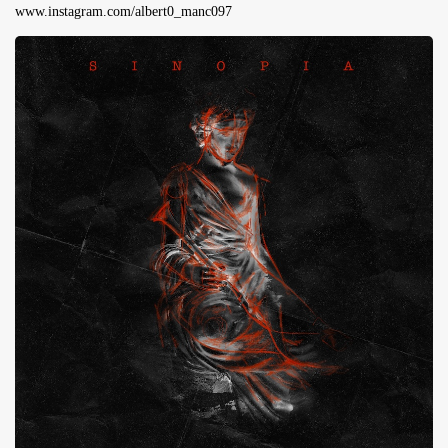
www.instagram.com/albert0_manc097