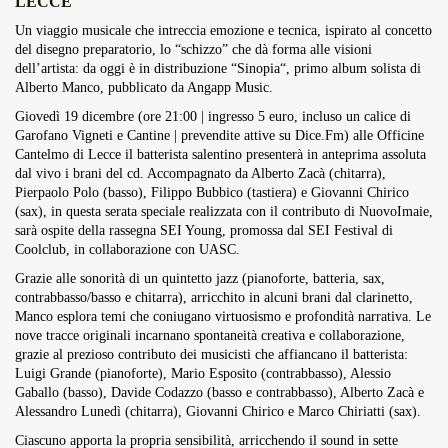
LECCE
Overdrive Fest A Matino: Il...
Un viaggio musicale che intreccia emozione e tecnica, ispirato al concetto
Maggio 29, 2026
4 Min
del disegno preparatorio, lo “schizzo” che dà forma alle visioni
dell’artista: da oggi è in distribuzione “
Sinopia
“, primo album solista di
Alberto Manco, pubblicato da Angapp Music.
Giovedì 19 dicembre (ore 21:00 | ingresso 5 euro, incluso un calice di
Garofano Vigneti e Cantine | prevendite attive su Dice.Fm) alle Officine
Cantelmo di Lecce il batterista salentino presenterà in anteprima assoluta
dal vivo i brani del cd. Accompagnato da Alberto Zacà (chitarra),
Pierpaolo Polo (basso), Filippo Bubbico (tastiera) e Giovanni Chirico
(sax), in questa serata speciale realizzata con il contributo di NuovoImaie,
sarà ospite della rassegna SEI Young, promossa dal SEI Festival di
Coolclub, in collaborazione con UASC.
Grazie alle sonorità di un quintetto jazz (pianoforte, batteria, sax,
contrabbasso/basso e chitarra), arricchito in alcuni brani dal clarinetto,
Manco esplora temi che coniugano virtuosismo e profondità narrativa. Le
nove tracce originali incarnano spontaneità creativa e collaborazione,
grazie al prezioso contributo dei musicisti che affiancano il batterista:
Luigi Grande (pianoforte), Mario Esposito (contrabbasso), Alessio
Gaballo (basso), Davide Codazzo (basso e contrabbasso), Alberto Zacà e
Alessandro Lunedì (chitarra), Giovanni Chirico e Marco Chiriatti (sax).
Ciascuno apporta la propria sensibilità, arricchendo il sound in sette