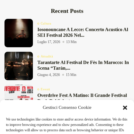
Recent Posts
Cultura
Iosonouncane A Lecce: Concerto Acustico Al
SEI Festival 2026 Nel...
Luglio 17, 2026
13 Min
Attualità
Tarantarte Al Festival De Fès In Marocco: In
Scena “Taràn,...
Giugno 4, 2026
15 Min
Eventi
Overdrive Fest A Matino: Il Grande Festival
Rock Del Salento...
Gestisci Consenso Cookie
Maggio 29, 2026
4 Min
We use technologies like cookies to store and/or access device information. We do this
Cultura
to improve browsing experience and to show personalized ads. Consenting to these
“Pensieri Divergenti” A Lecce: Nabil Bey
technologies will allow us to process data such as browsing behavior or unique IDs
Chiude La Stagione Di...