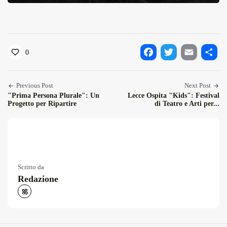
0
Facebook
Twitter
Email
Condiv
Previous Post
Next Post
"Prima Persona Plurale": Un
Lecce Ospita "Kids": Festival
Progetto per Ripartire
di Teatro e Arti per...
Scritto da
Redazione