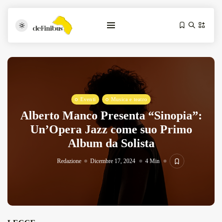
Eventi
Musica e teatro
Alberto Manco Presenta “Sinopia”:
Un’Opera Jazz come suo Primo
Album da Solista
Iosonouncane A Lecce: Concerto Acustico...
Luglio 17, 2026
13 Min
Redazione
Dicembre 17, 2024
4 Min
Tarantarte Al Festival De Fès...
Giugno 4, 2026
15 Min