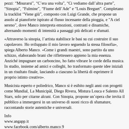
pezzi: “Misurarsi”, “C’era una volta”, “Ci vediamo dall’altra parte”,
“Sinopia”, “Fulmine”, “Fiume dell’Ade” e “Louis Breguet”. Completano
la tracklist “Viene giù”, composto con Luigi Grande, che propone un
assolo al pianoforte ispirato al flusso incessante della pioggia, e “A ciel
sereno”, dove Manco interpreta emozioni, contrasti e dinamiche,
alternando momenti di intensità a passaggi più delicati e sfumati.
«Attraverso la sinopia, l’artista stabilisce le basi su cui costruire il suo
capolavoro. Ho sviluppato il mio lavoro seguendo la stessa filosofia»,
spiega Alberto Manco. «Come i grandi maestri, sono partito da uno
schizzo, elaborando brani che riflettessero appieno la mia essenza.
Anziché impugnare un carboncino, ho fatto vibrare le corde della musica.
In studio, insieme ad amici e colleghi, ho trasformato queste idee iniziali
in un risultato finale, lasciando a ciascuno la libertà di esprimere il
proprio istinto creativo».
Musicista esperto e poliedrico, Manco si è esibito negli anni con progetti
come Mundial, La Municipàl, Diego Rivera, Mistura Louca e Salento All
Stars, solo per citarne alcuni. Con Sinopia, propone un’opera che invita il
pubblico a immergersi in un universo di suoni ricco di sfumature,
raccontando storie autentiche e universali.
Info
www.angapp.it
www.facebook.com/alberto.manco.9