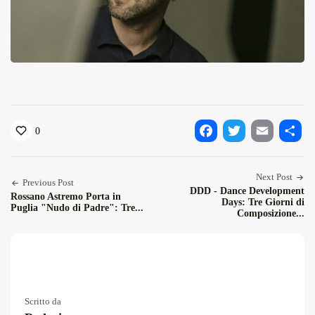
0
Facebook
Twitter
Email
Condiv
Next Post
Previous Post
DDD - Dance Development
Rossano Astremo Porta in
Days: Tre Giorni di
Puglia "Nudo di Padre": Tre...
Composizione...
Scritto da