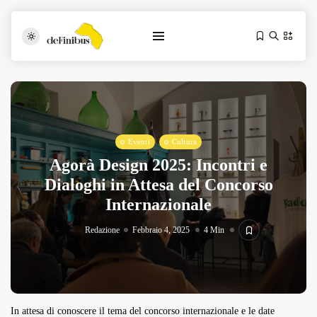
Eventi
Cultura
Agorà Design 2025: Incontri e
Dialoghi in Attesa del Concorso
Internazionale
Iosonouncane A Lecce: Concerto Acustico...
Luglio 17, 2026
13 Min
Redazione
Febbraio 4, 2025
4 Min
Tarantarte Al Festival De Fès...
Giugno 4, 2026
15 Min
In attesa di conoscere il tema del concorso internazionale e le date