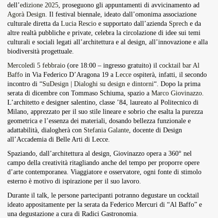
dell’
edizione 2025
, proseguono gli appuntamenti di avvicinamento ad
Overdrive Fest A Matino: Il...
Agorà Design
. Il festival biennale, ideato dall’omonima associazione
Maggio 29, 2026
4 Min
culturale diretta da
Lucia Rescio
e supportato dall’azienda
Sprech
e da
altre realtà pubbliche e private, celebra la circolazione di idee sui temi
culturali e sociali legati all’architettura e al design, all’innovazione e alla
biodiversità progettuale.
Mercoledì 5 febbraio
(ore 18:00 – ingresso gratuito) il
cocktail bar Al
Baffo
in Via Federico D’Aragona 19 a
Lecce
ospiterà, infatti, il secondo
incontro di “
SuDesign | Dialoghi su design e dintorni
“. Dopo la prima
serata di dicembre con Tommaso Schiuma, spazio a
Marco Giovinazzo
.
L’architetto e designer salentino, classe ’84, laureato al Politecnico di
Milano, apprezzato per il suo stile lineare e sobrio che esalta la purezza
geometrica e l’essenza dei materiali, dosando bellezza funzionale e
adattabilità, dialogherà con
Stefania Galante
, docente di Design
all’Accademia di Belle Arti di Lecce.
Spaziando, dall’architettura al design, Giovinazzo opera a 360° nel
campo della creatività ritagliando anche del tempo per proporre opere
d’arte contemporanea. Viaggiatore e osservatore, ogni fonte di stimolo
esterno è motivo di ispirazione per il suo lavoro.
Durante il talk, le persone partecipanti potranno degustare un cocktail
ideato appositamente per la serata da Federico Mercuri di “Al Baffo” e
una degustazione a cura di Radici Gastronomia.