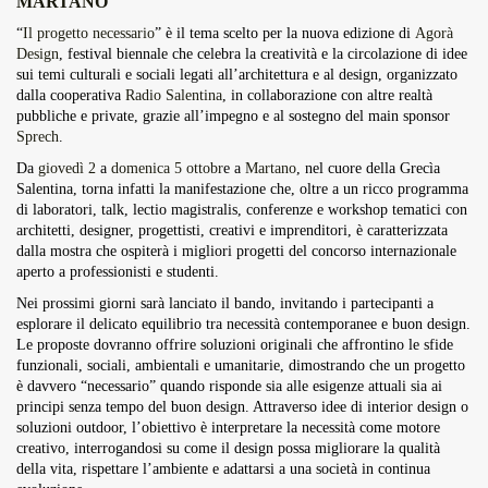
MARTANO
Overdrive Fest A Matino: Il...
“
Il progetto necessario
” è il tema scelto per la nuova edizione di
Agorà
Maggio 29, 2026
4 Min
Design
, festival biennale che celebra la creatività e la circolazione di idee
sui temi culturali e sociali legati all’architettura e al design, organizzato
dalla cooperativa
Radio Salentina
, in collaborazione con altre realtà
pubbliche e private, grazie all’impegno e al sostegno del main sponsor
Sprech
.
Da
giovedì 2
a
domenica 5 ottobr
e a
Martano
, nel cuore della Grecìa
Salentina, torna infatti la manifestazione che, oltre a un ricco programma
di laboratori, talk, lectio magistralis, conferenze e workshop tematici con
architetti, designer, progettisti, creativi e imprenditori, è caratterizzata
dalla mostra che ospiterà i migliori progetti del concorso internazionale
aperto a professionisti e studenti.
Nei prossimi giorni sarà lanciato il bando, invitando i partecipanti a
esplorare il delicato equilibrio tra necessità contemporanee e buon design.
Le proposte dovranno offrire soluzioni originali che affrontino le sfide
funzionali, sociali, ambientali e umanitarie, dimostrando che un progetto
è davvero “necessario” quando risponde sia alle esigenze attuali sia ai
principi senza tempo del buon design. Attraverso idee di interior design o
soluzioni outdoor, l’obiettivo è interpretare la necessità come motore
creativo, interrogandosi su come il design possa migliorare la qualità
della vita, rispettare l’ambiente e adattarsi a una società in continua