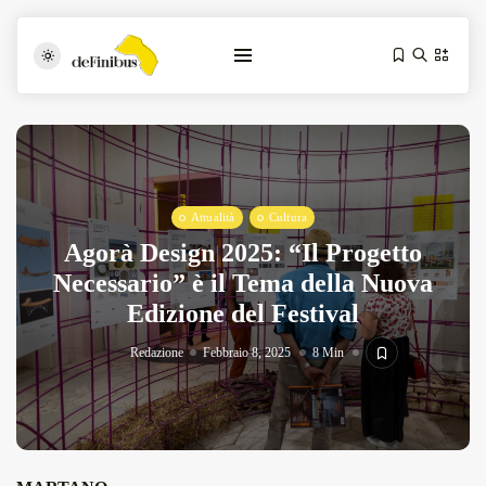
Attualità
Cultura
Agorà Design 2025: “Il Progetto
Necessario” è il Tema della Nuova
Edizione del Festival
Iosonouncane A Lecce: Concerto Acustico...
Luglio 17, 2026
13 Min
Redazione
Febbraio 8, 2025
8 Min
Tarantarte Al Festival De Fès...
Giugno 4, 2026
15 Min