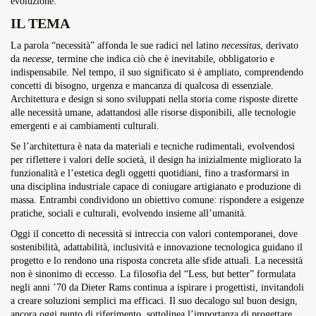
evoluzione.
IL TEMA
La parola “necessità” affonda le sue radici nel latino
necessitas
, derivato
da
necesse
, termine che indica ciò che è inevitabile, obbligatorio e
indispensabile. Nel tempo, il suo significato si è ampliato, comprendendo
concetti di bisogno, urgenza e mancanza di qualcosa di essenziale.
Architettura e design si sono sviluppati nella storia come risposte dirette
alle necessità umane, adattandosi alle risorse disponibili, alle tecnologie
emergenti e ai cambiamenti culturali.
Se l’architettura è nata da materiali e tecniche rudimentali, evolvendosi
per riflettere i valori delle società, il design ha inizialmente migliorato la
funzionalità e l’estetica degli oggetti quotidiani, fino a trasformarsi in
una disciplina industriale capace di coniugare artigianato e produzione di
massa. Entrambi condividono un obiettivo comune: rispondere a esigenze
pratiche, sociali e culturali, evolvendo insieme all’umanità.
Oggi il concetto di necessità si intreccia con valori contemporanei, dove
sostenibilità, adattabilità, inclusività e innovazione tecnologica guidano il
progetto e lo rendono una risposta concreta alle sfide attuali. La necessità
non è sinonimo di eccesso. La filosofia del “Less, but better” formulata
negli anni ’70 da Dieter Rams continua a ispirare i progettisti, invitandoli
a creare soluzioni semplici ma efficaci. Il suo decalogo sul buon design,
ancora oggi punto di riferimento, sottolinea l’importanza di progettare