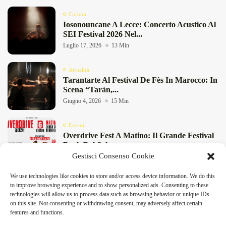
Cultura
Iosonouncane A Lecce: Concerto Acustico Al
SEI Festival 2026 Nel...
Luglio 17, 2026
13 Min
Attualità
Tarantarte Al Festival De Fès In Marocco: In
Scena “Taràn,...
Giugno 4, 2026
15 Min
Eventi
Overdrive Fest A Matino: Il Grande Festival
Rock Del Salento...
Gestisci Consenso Cookie
Maggio 29, 2026
4 Min
We use technologies like cookies to store and/or access device information. We do this
Cultura
to improve browsing experience and to show personalized ads. Consenting to these
Rassegna “Storie” A Lecce: Teatro E Musica
DeFinibus 2026 © All rights reserved | Magazine Online
technologies will allow us to process data such as browsing behavior or unique IDs
A Tagliatelle Stazione...
on this site. Not consenting or withdrawing consent, may adversely affect certain
Maggio 29, 2026
9 Min
features and functions.