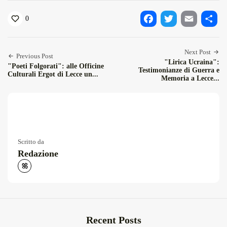
0
Facebook
Twitter
Email
Condiv
Next Post
Previous Post
"Lirica Ucraina":
"Poeti Folgorati": alle Officine
Testimonianze di Guerra e
Culturali Ergot di Lecce un...
Memoria a Lecce...
Scritto da
Redazione
Recent Posts