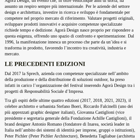
Agorà Design, un evento che, in oltre venticinque anni di storia, ha
assunto un respiro sempre più internazionale. Per le aziende del settore
design e architettura, investire in ricerca e sviluppo è fondamentale per
competere nel proprio mercato di riferimento. Valutare progetti originali,
sviluppare prodotti innovativi e acquisire competenze specializzate
richiede tempo e dedizione. Agorà Design nasce proprio per rispondere a
questa esigenza, offrendo uno spazio di confronto e sperimentazione. Dal
1996, la manifestazione innesca un processo che parte da un’idea e si
trasforma in prodotto, favorendo l’incontro tra creatività, industria e
mercato.
LE PRECEDENTI EDIZIONI
Dal 2017 la Sprech, azienda con competenze specializzate nell’ambito
della produzione e della distribuzione di soluzioni outdoor, ha preso
infatti in carico l’organizzazione del festival inserendo Agorà Design tra i
progetti di Responsabilità Sociale d’Impresa.
Tra gli ospiti delle ultime quattro edizioni (2017, 2018, 2021, 2023), il
celebre architetto e urbanista Stefano Boeri, Riccardo Falcinelli (uno dei
più apprezzati graphic designer italiani), Giovanna Castiglioni (vice
presidente e segretaria generale della Fondazione Achille Castiglioni), il
brand designer Antonio Romano (fondatore di Inarea, società leader in
Italia nell’ambito dei sistemi di identità per imprese, gruppi o istituzioni),
Peter Pichler (Peter Pichler Architecture), Benedetta Tagliabue (architetta