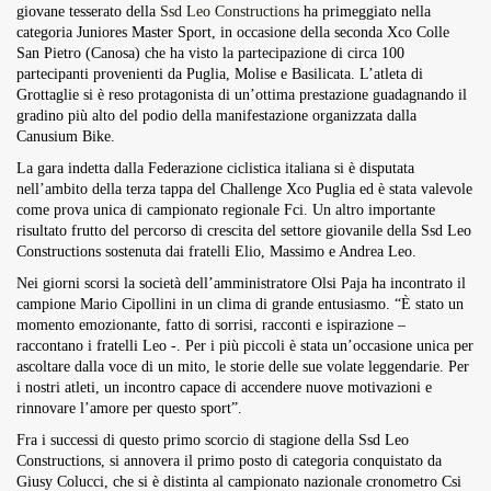
giovane tesserato della
Ssd Leo Constructions
ha primeggiato nella
Overdrive Fest A Matino: Il...
categoria Juniores Master Sport, in occasione della seconda Xco Colle
Maggio 29, 2026
4 Min
San Pietro (Canosa) che ha visto la partecipazione di circa 100
partecipanti provenienti da Puglia, Molise e Basilicata. L’atleta di
Grottaglie si è reso protagonista di un’ottima prestazione guadagnando il
gradino più alto del podio della manifestazione organizzata dalla
Canusium Bike.
La gara indetta dalla Federazione ciclistica italiana si è disputata
nell’ambito della terza tappa del Challenge Xco Puglia ed è stata valevole
come prova unica di campionato regionale Fci. Un altro importante
risultato frutto del percorso di crescita del settore giovanile della Ssd Leo
Constructions sostenuta dai fratelli Elio, Massimo e Andrea Leo.
Nei giorni scorsi la società dell’amministratore Olsi Paja ha incontrato il
campione Mario Cipollini in un clima di grande entusiasmo. “È stato un
momento emozionante, fatto di sorrisi, racconti e ispirazione –
raccontano i fratelli Leo -. Per i più piccoli è stata un’occasione unica per
ascoltare dalla voce di un mito, le storie delle sue volate leggendarie. Per
i nostri atleti, un incontro capace di accendere nuove motivazioni e
rinnovare l’amore per questo sport”.
Fra i successi di questo primo scorcio di stagione della Ssd Leo
Constructions, si annovera il primo posto di categoria conquistato da
Giusy Colucci, che si è distinta al campionato nazionale cronometro Csi