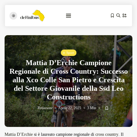
Sport
Mattia D’Erchie Campione
Regionale di Cross Country: Successo
alla Xco Colle San Pietro e Crescita
del Settore Giovanile della Ssd Leo
Iosonouncane A Lecce: Concerto Acustico...
Luglio 17, 2026
13 Min
Constructions
Redazione
Aprile 22, 2025
3 Min
Tarantarte Al Festival De Fès...
Giugno 4, 2026
15 Min
Mattia D’Erchie
si è laureato campione regionale di
cross country
. Il