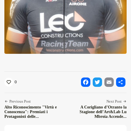
0
Facebook
Twitter
Email
Condiv
Previous Post
Next Post
Alto Riconoscimento "Virtù e
A Corigliano d’Otranto la
Conoscenza": Premiati i
Stagione dell’Art&Lab Lu
Protagonisti delle...
Mbroia Accende...