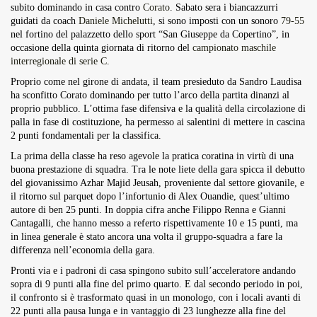
subito dominando in casa contro
Corato
. Sabato sera i biancazzurri
Overdrive Fest A Matino: Il...
guidati da coach
Daniele Michelutti
, si sono imposti con un sonoro
79-55
Maggio 29, 2026
4 Min
nel fortino del palazzetto dello sport “San Giuseppe da Copertino”, in
occasione della quinta giornata di ritorno del
campionato maschile
interregionale di serie C
.
Proprio come nel girone di andata, il team presieduto da Sandro Laudisa
ha sconfitto Corato dominando per tutto l’arco della partita dinanzi al
proprio pubblico. L’ottima fase difensiva e la qualità della circolazione di
palla in fase di costituzione, ha permesso ai salentini di mettere in cascina
2 punti fondamentali per la classifica.
La prima della classe ha reso agevole la pratica coratina in virtù di una
buona prestazione di squadra. Tra le note liete della gara spicca il debutto
del giovanissimo Azhar Majid Jeusah, proveniente dal settore giovanile, e
il ritorno sul parquet dopo l’infortunio di Alex Ouandie, quest’ultimo
autore di ben 25 punti. In doppia cifra anche Filippo Renna e Gianni
Cantagalli, che hanno messo a referto rispettivamente 10 e 15 punti, ma
in linea generale è stato ancora una volta il gruppo-squadra a fare la
differenza nell’economia della gara.
Pronti via e i padroni di casa spingono subito sull’acceleratore andando
sopra di 9 punti alla fine del primo quarto. E dal secondo periodo in poi,
il confronto si è trasformato quasi in un monologo, con i locali avanti di
22 punti alla pausa lunga e in vantaggio di 23 lunghezze alla fine del