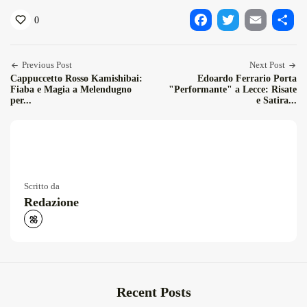
0
Facebook
Twitter
Email
Condiv
Previous Post
Next Post
Cappuccetto Rosso Kamishibai:
Edoardo Ferrario Porta
Fiaba e Magia a Melendugno
"Performante" a Lecce: Risate
per...
e Satira...
Scritto da
Redazione
Recent Posts