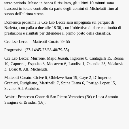
terzo periodo. Messo in banca il risultato, gli ultimi 10 minuti sono
trascorsi in totale controllo da parte degli uomini di Michelutti fino al
suono dell’ultima sirena.
Domenica prossima la Cce Lsb Lecce sarà impegnata sul parquet di
Barletta, con palla a due alle 18.30, con l’obiettivo di dare continuità di
prestazioni e risultati per difendere il primo posto della classifica.
Cce Lsb Lecce – Matteotti Corato 79-55
Progressivi: (23-14/45-23/63-40/79-55)
Cce Lsb Lecce: Murrone, Majid Jeusah, Ingrosso 8, Cantagalli 15, Renna
10, Capoccia, Esposito 3, Mocavero 6, Laudisa 1, Ouandie 25, Vidakovic
3, Dosic 8. All. Michelutti.
Matteotti Corato: Cicivè 6, Obiekwe Sam 19, Gaye 2, D’Imperio,
Granieri, Rutigliano, Martinelli 7, Spina Diana 6, Postigo Lopez 15,
Savino. All. Ambrico.
Arbitri: Francesco Conte di San Pietro Vernotico (Br) e Luca Antonio
Siragusa di Brindisi (Br).