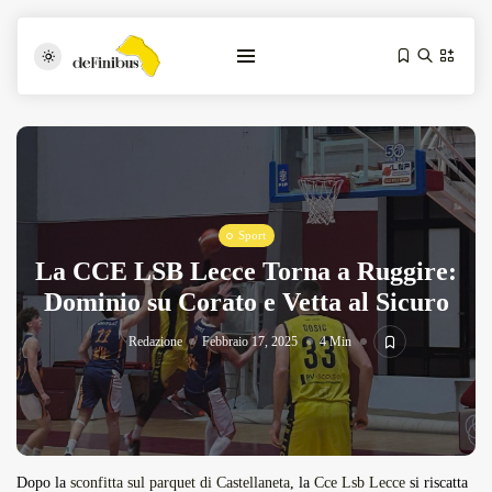
Sport
La CCE LSB Lecce Torna a Ruggire:
Dominio su Corato e Vetta al Sicuro
Iosonouncane A Lecce: Concerto Acustico...
Luglio 17, 2026
13 Min
Redazione
Febbraio 17, 2025
4 Min
Tarantarte Al Festival De Fès...
Giugno 4, 2026
15 Min
Dopo la
sconfitta sul parquet di Castellaneta
, la
Cce Lsb Lecce
si riscatta