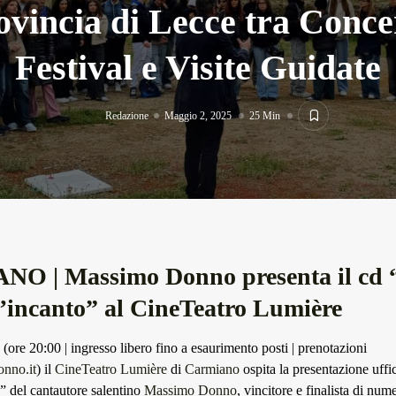
ovincia di Lecce tra Concer
Festival e Visite Guidate
Redazione
Maggio 2, 2025
25 Min
O | Massimo Donno presenta il cd 
l’incanto” al CineTeatro Lumière
(ore 20:00 | ingresso libero fino a esaurimento posti | prenotazioni
nno.it
) il
CineTeatro Lumière
di
Carmiano
ospita la presentazione uffi
o” del cantautore salentino
Massimo Donno
, vincitore e finalista di num