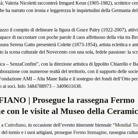
à; Valeria Nicoletti racconterà Irmgard Keun (1905-1982), scrittrice cen
che ha narrato con ironia e leggerezza le inquietudini della Germania de
zo il compito di delineare la figura di Grace Paley (1922-2007), attivis
capace di raccontare con poche parole il caos affettuoso della vita tra 
iusura Serena Gatto presenterà Colette (1873-1954), artista eclettica e a
to la scena culturale del Novecento con una sola, fedele passione: la scri
ca – SenzaConfini”, con la direzione artistica di Ippolito Chiarello e B
laborazione con numerose realtà del territorio, con il supporto delle socie 
Fondazione AMI – Alta Mane Italia e il sostegno dei fondi dell’Otto per 
to ai soci. Info 3484788973 – 3409611638.
ANO | Prosegue la rassegna Fermo
 con le visite al Museo della Cerami
a
Cutrofiano
, in occasione dell’evento itinerante biennale “
Mondial Tor
e del tornio e i suoi artigiani, prosegue
Fermo Immagine
, rassegna cultu