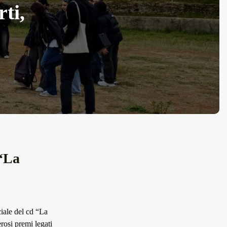
ti,
“La
ciale del cd “La
erosi premi legati