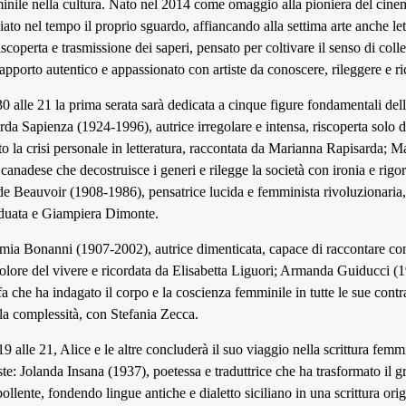
inile nella cultura. Nato nel 2014 come omaggio alla pioniera del cine
ato nel tempo il proprio sguardo, affiancando alla settima arte anche let
scoperta e trasmissione dei saperi, pensato per coltivare il senso di collet
pporto autentico e appassionato con artiste da conoscere, rileggere e ri
0 alle 21 la prima serata sarà dedicata a cinque figure fondamentali dell
rda Sapienza (1924-1996), autrice irregolare e intensa, riscoperta solo 
to la crisi personale in letteratura, raccontata da Marianna Rapisarda;
e canadese che decostruisce i generi e rilegge la società con ironia e rigo
 Beauvoir (1908-1986), pensatrice lucida e femminista rivoluzionaria, 
duata e Giampiera Dimonte.
ia Bonanni (1907-2002), autrice dimenticata, capace di raccontare con
 dolore del vivere e ricordata da Elisabetta Liguori; Armanda Guiducci (
sofa che ha indagato il corpo e la coscienza femminile in tutte le sue cont
lla complessità, con Stefania Zecca.
 alle 21, Alice e le altre concluderà il suo viaggio nella scrittura femm
e: Jolanda Insana (1937), poetessa e traduttrice che ha trasformato il gre
bollente, fondendo lingue antiche e dialetto siciliano in una scrittura orig