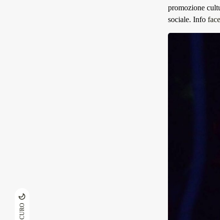
promozione cultu
sociale. Info
fac
SCURO