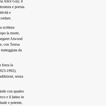
ma Alice Guy, il
teratura e poesia.
tività e
cordare.
a scrittura
dopo la morte,
 Margaret Atwood
re, con Teresa
tratteggiata da
 forza la
1923-1992),
raddizioni, senza
inile con quattro
co e il latino in
inale e potente,