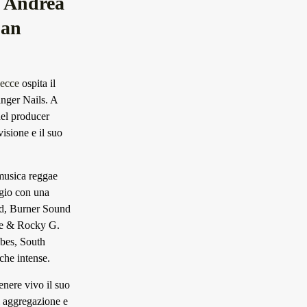
d Andrea
ban
ecce
ospita il
nger Nails. A
del producer
visione e il suo
musica reggae
ggio con una
nd, Burner Sound
se & Rocky G.
ibes, South
che intense.
enere vivo il suo
 aggregazione e