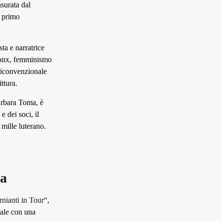
surata dal
l primo
ta e narratrice
Bronx, femminismo
nticonvenzionale
ttura.
arbara Toma, è
e dei soci, il
mille luterano.
ca
nianti in Tour
“,
rale con una