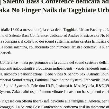
Salento Bass Conference dedicata a
 aka No Finger Nails da Tagghiate Ur
(dalle 17:00 a mezzanotte), la cava delle
Tagghiate Urban Factory
di
L
nto di
Salento Bass Conference
, dedicato ad Andrea Presicce aka No Fi
a scomparsa, il collettivo dei sound system salentini celebra la musica 
lla scena salentina, collaborando con numerosi artisti e collettivi, la sua 
darietà.
Conference – nata per promuovere la cultura del sound system e della 
, impianti autocostruiti e produzioni indipendenti – vuole rendergli oma
ca, incontro e partecipazione. Dedo Vibes & Sandro Sax, Adriatic Sou
Imperial Sound Army), Earthikal Towa Sound System, Francavilla Pos
d Sound System ft. Celestino Hi-Fi, Insintesi ft. Miss Mykela, R&D V
tem, Zaká e altri ospiti faranno vibrare la cava con bassi potenti e liri
 (ingresso con offerta libera) sarà devoluto alla famiglia di Andrea, per t
 coraggio. La Salento Bass Conference si conferma così un momento di