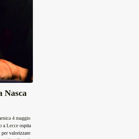
da Nasca
enica 4 maggio
o
a
Lecce
ospita
i per valorizzare