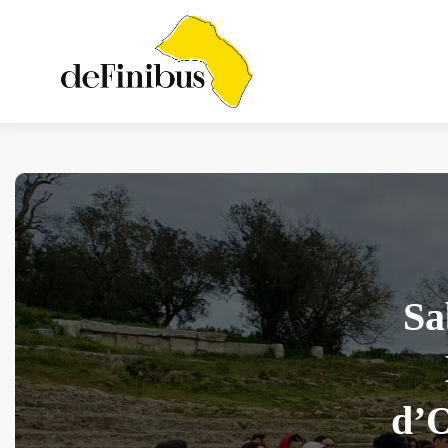
Iosonouncane A Lecce:
Concerto Acustico...
Luglio 17, 2026
13 Min
Sa
d’O