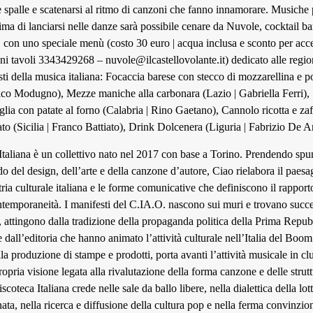
lle spalle e scatenarsi al ritmo di canzoni che fanno innamorare. Musiche 
ima di lanciarsi nelle danze sarà possibile cenare da Nuvole, cocktail bar
 con uno speciale menù (costo 30 euro | acqua inclusa e sconto per acced
oni tavoli 3343429268⁣ –
nuvole@ilcastellovolante.it
) dedicato alle regio
sti della musica italiana: Focaccia barese con stecco di mozzarellina e 
co Modugno), Mezze maniche alla carbonara (Lazio | Gabriella Ferri), 
iglia con patate al forno (Calabria | Rino Gaetano), Cannolo ricotta e za
to (Sicilia | Franco Battiato), Drink Dolcenera (Liguria | Fabrizio De A
Italiana è un collettivo nato nel 2017 con base a Torino. Prendendo spu
ndo del design, dell’arte e della canzone d’autore, Ciao rielabora il paes
tria culturale italiana e le forme comunicative che definiscono il rapport
ntemporaneità. I manifesti del C.IA.O. nascono sui muri e trovano suc
i, attingono dalla tradizione della propaganda politica della Prima Repub
 e dall’editoria che hanno animato l’attività culturale nell’Italia del Bo
la produzione di stampe e prodotti, porta avanti l’attività musicale in clu
opria visione legata alla rivalutazione della forma canzone e delle strut
coteca Italiana crede nelle sale da ballo libere, nella dialettica della lott
ata, nella ricerca e diffusione della cultura pop e nella ferma convinzion