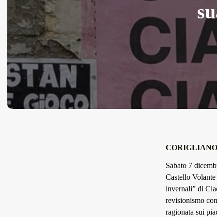
su
CORIGLIANO
Sabato 7 dicembr
Castello Volante
invernali” di Ciao
revisionismo com
ragionata sui piac