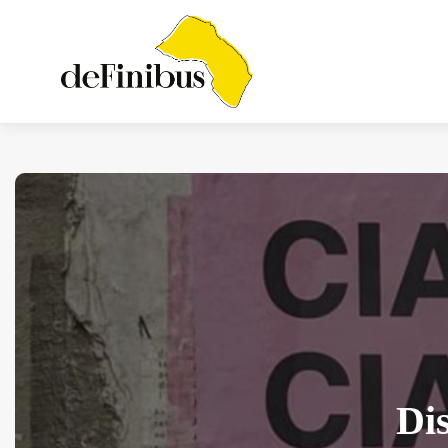
Iosonouncane A Lecce:
Concerto Acustico...
Luglio 17, 2026
13 Min
Dis