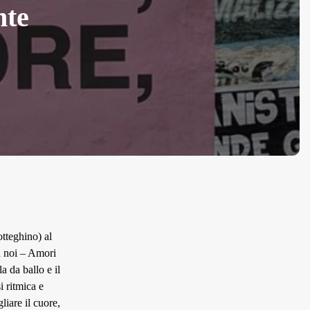
nte
otteghino) al
n noi – Amori
la da ballo e il
 ritmica e
liare il cuore,