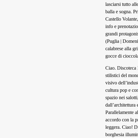
lasciarsi tutto a
balla e sogna. Pr
Castello Volante,
info e prenotazi
grandi protagoni
(Puglia | Domeni
calabrese alla gr
gocce di cioccola
Ciao. Discoteca 
stilistici del mo
visivo dell’indus
cultura pop e co
spazio nei salott
dall’architettura
Parallelamente al
accordo con la pr
leggera. Ciao! Dis
borghesia illumin