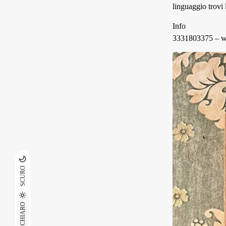
linguaggio trovi
Info
3331803375 –
w
SCURO
CHIARO