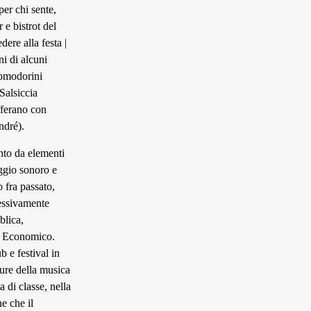
per chi sente,
 e bistrot del
ere alla festa |
ni di alcuni
pomodorini
Salsiccia
fferano con
ndré).
nto da elementi
aggio sonoro e
o fra passato,
cessivamente
blica,
om Economico.
b e festival in
ture della musica
a di classe, nella
e che il