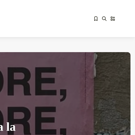
Sorry, you have no bookmarks yet.
Overdrive Fest A Matino: Il...
Maggio 29, 2026
4 Min
a la