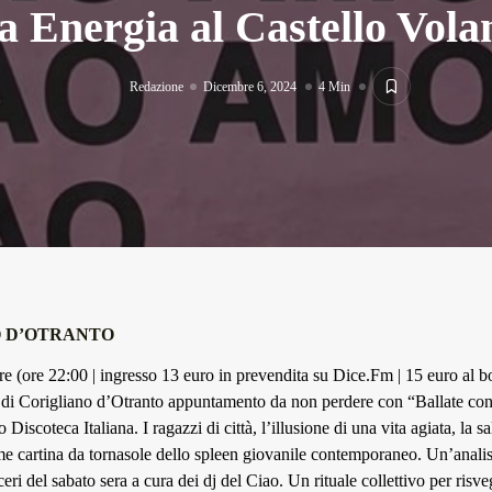
a Energia al Castello Vola
Redazione
Dicembre 6, 2024
4 Min
 D’OTRANTO
e (ore 22:00 | ingresso 13 euro in prevendita su
Dice.Fm
| 15 euro al b
 di Corigliano d’Otranto appuntamento da non perdere con “Ballate co
 Discoteca Italiana. I ragazzi di città, l’illusione di una vita agiata, la sa
e cartina da tornasole dello spleen giovanile contemporaneo. Un’analisi
eri del sabato sera a cura dei dj del Ciao. Un rituale collettivo per risveg