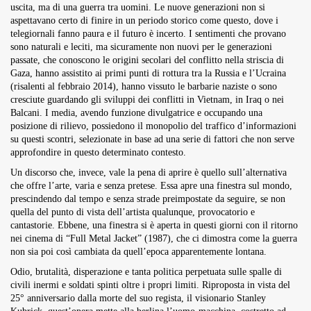
uscita, ma di una guerra tra uomini. Le nuove generazioni non si
Overdrive Fest A Matino: Il...
aspettavano certo di finire in un periodo storico come questo, dove i
Maggio 29, 2026
4 Min
telegiornali fanno paura e il futuro è incerto. I sentimenti che provano
sono naturali e leciti, ma sicuramente non nuovi per le generazioni
passate, che conoscono le origini secolari del conflitto nella striscia di
Gaza, hanno assistito ai primi punti di rottura tra la Russia e l’Ucraina
(risalenti al febbraio 2014), hanno vissuto le barbarie naziste o sono
cresciute guardando gli sviluppi dei conflitti in Vietnam, in Iraq o nei
Balcani. I media, avendo funzione divulgatrice e occupando una
posizione di rilievo, possiedono il monopolio del traffico d’informazioni
su questi scontri, selezionate in base ad una serie di fattori che non serve
approfondire in questo determinato contesto.
Un discorso che, invece, vale la pena di aprire è quello sull’alternativa
che offre l’arte, varia e senza pretese. Essa apre una finestra sul mondo,
prescindendo dal tempo e senza strade preimpostate da seguire, se non
quella del punto di vista dell’artista qualunque, provocatorio e
cantastorie. Ebbene, una finestra si è aperta in questi giorni con il ritorno
nei cinema di “Full Metal Jacket” (1987), che ci dimostra come la guerra
non sia poi così cambiata da quell’epoca apparentemente lontana.
Odio, brutalità, disperazione e tanta politica perpetuata sulle spalle di
civili inermi e soldati spinti oltre i propri limiti. Riproposta in vista del
25° anniversario dalla morte del suo regista, il visionario Stanley