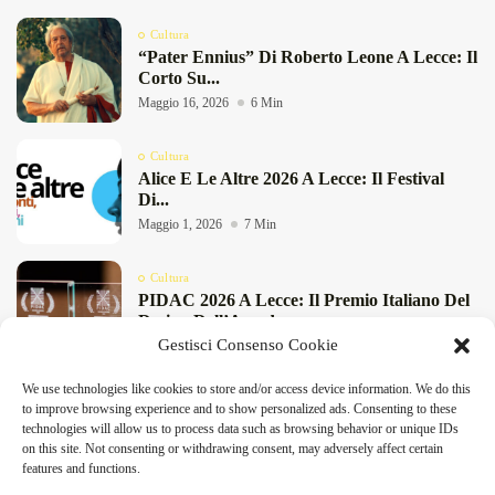
Cultura
“Pater Ennius” Di Roberto Leone A Lecce: Il
Corto Su...
Maggio 16, 2026
6 Min
Cultura
Alice E Le Altre 2026 A Lecce: Il Festival
Di...
Maggio 1, 2026
7 Min
Cultura
PIDAC 2026 A Lecce: Il Premio Italiano Del
Design Dell’Arredo...
Gestisci Consenso Cookie
Aprile 10, 2026
9 Min
We use technologies like cookies to store and/or access device information. We do this
Cultura
to improve browsing experience and to show personalized ads. Consenting to these
Workshop Di Dizione E Lettura Con Michela
technologies will allow us to process data such as browsing behavior or unique IDs
Leopizzi Ad Alessano:...
DeFinibus 2026 © All rights reserved | Magazine Online
on this site. Not consenting or withdrawing consent, may adversely affect certain
Aprile 7, 2026
5 Min
features and functions.