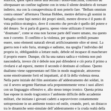
Kubrick, quest’opera mette alla berlina l’uomo-macchina, costretto ad
oltrepassare un confine tagliente con in testa il silente desiderio di tornare
indietro, ma con la consapevolezza di non poterlo fare. “Bellum omnium
contra omnes” affermava Thomas Hobbes, mentre definiva gli uomini in
battaglia come lupi nemici dei propri simili, mentre diverso è il punto di
vista politico-strategico, dove il concetto che prevale è quello del potere e
del denaro. Se si parla di guerra, spesso viene utilizzato il termine
“disumano”, come se essa non facesse parte dell’essere umano, ma questo
non è corretto. Il conflitto e la violenza, per quanto orribili possano
essere, sono elementi naturali elevati artificiosamente oltre sé stessi. La
guerra non è solo furia, strategia e sadismo, ma spoglia l’individuo del
proprio io, obbligandolo a lottare nudo, debole ed incapace di mascherare
il proprio essere. Dunque, chi ha una natura sadica e violenta non può
nasconderla, invece chi è debole non può difendersi e ciò porta il primo a
rivelarsi e ad esporsi, mentre il secondo è destinato al collasso. Questo
dualismo viene rappresentato nel film in modo magistrale, attraverso
scene emotivamente forti ed impattanti, al di là della violenza stessa.
Nella parte iniziale del film assistiamo all’addestramento dei soldati, in
cui il severo sergente Hartman urla prepotentemente verso i suoi allievi
con un linguaggio offensivo e, allo stesso tempo ironico. Questa prima
fase espone in modo tragicomico l’ambiente difficile delle accademie
militari, che iniziano i giovani cadetti a sopravvivere costantemente
sottopressione in un ambiente tossico ed ostile, creando, però, un distacco
tra le dinamiche semi-simulate dell’addestramento e la cruda realtà della