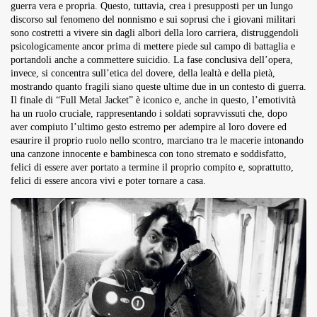
guerra vera e propria. Questo, tuttavia, crea i presupposti per un lungo
discorso sul fenomeno del nonnismo e sui soprusi che i giovani militari
sono costretti a vivere sin dagli albori della loro carriera, distruggendoli
psicologicamente ancor prima di mettere piede sul campo di battaglia e
portandoli anche a commettere suicidio. La fase conclusiva dell’opera,
invece, si concentra sull’etica del dovere, della lealtà e della pietà,
mostrando quanto fragili siano queste ultime due in un contesto di guerra.
Il finale di “Full Metal Jacket” è iconico e, anche in questo, l’emotività
ha un ruolo cruciale, rappresentando i soldati sopravvissuti che, dopo
aver compiuto l’ultimo gesto estremo per adempire al loro dovere ed
esaurire il proprio ruolo nello scontro, marciano tra le macerie intonando
una canzone innocente e bambinesca con tono stremato e soddisfatto,
felici di essere aver portato a termine il proprio compito e, soprattutto,
felici di essere ancora vivi e poter tornare a casa.