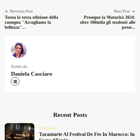
Facebook
Twitter
Email
Condiv
Previous Post
Next Post
Torna la terza edizione della
Prosegue la Maturità 2024:
rassegna "Accogliamo la
oltre 500mila gli studenti alle
bellezza"...
prese...
Scritto da
Daniela Casciaro
Recent Posts
Attualità
Tarantarte Al Festival De Fès In Marocco: In