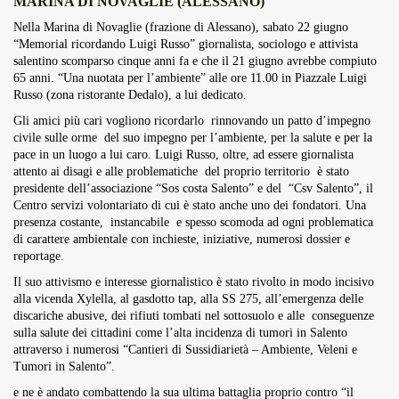
MARINA DI NOVAGLIE (ALESSANO)
Overdrive Fest A Matino: Il...
Nella Marina di Novaglie (frazione di Alessano), sabato 22 giugno
Maggio 29, 2026
4 Min
“Memorial ricordando Luigi Russo” giornalista, sociologo e attivista
salentino scomparso cinque anni fa e che il 21 giugno avrebbe compiuto
65 anni. “Una nuotata per l’ambiente” alle ore 11.00 in Piazzale Luigi
Russo (zona ristorante Dedalo), a lui dedicato.
Gli amici più cari vogliono ricordarlo rinnovando un patto d’impegno
civile sulle orme del suo impegno per l’ambiente, per la salute e per la
pace in un luogo a lui caro. Luigi Russo, oltre, ad essere giornalista
attento ai disagi e alle problematiche del proprio territorio è stato
presidente dell’associazione “Sos costa Salento” e del “Csv Salento”, il
Centro servizi volontariato di cui è stato anche uno dei fondatori. Una
presenza costante, instancabile e spesso scomoda ad ogni problematica
di carattere ambientale con inchieste, iniziative, numerosi dossier e
reportage.
Il suo attivismo e interesse giornalistico è stato rivolto in modo incisivo
alla vicenda Xylella, al gasdotto tap, alla SS 275, all’emergenza delle
discariche abusive, dei rifiuti tombati nel sottosuolo e alle conseguenze
sulla salute dei cittadini come l’alta incidenza di tumori in Salento
attraverso i numerosi “Cantieri di Sussidiarietà – Ambiente, Veleni e
Tumori in Salento”.
e ne è andato combattendo la sua ultima battaglia proprio contro “il