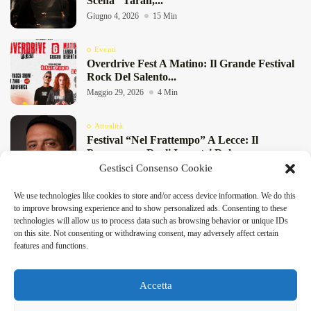
Scena “Taràn,...
Giugno 4, 2026
15 Min
Eventi
Overdrive Fest A Matino: Il Grande Festival
Rock Del Salento...
Maggio 29, 2026
4 Min
Attualità
Festival “Nel Frattempo” A Lecce: Il
Programma Degli Incontri Dal...
Gestisci Consenso Cookie
Maggio 27, 2026
11 Min
We use technologies like cookies to store and/or access device information. We do this
Attualità
to improve browsing experience and to show personalized ads. Consenting to these
Birre Di Primavera 2026 A San Foca: Birra
technologies will allow us to process data such as browsing behavior or unique IDs
Artigianale E...
on this site. Not consenting or withdrawing consent, may adversely affect certain
Maggio 8, 2026
4 Min
features and functions.
DeFinibus 2026 © All rights reserved | Magazine Online
Accetta
Facebook
X
Instagram
Linkedin