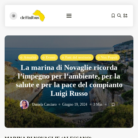
Attualità
Eventi
Fatti del territorio
Vox Populi
La marina di Novaglie ricorda
l’impegno per l’ambiente, per la
salute e per la pace del compianto
Iosonouncane A Lecce: Concerto Acustico...
Luigi Russo
Luglio 17, 2026
13 Min
Daniela Casciaro
Giugno 19, 2024
3 Min
Tarantarte Al Festival De Fès...
Giugno 4, 2026
15 Min