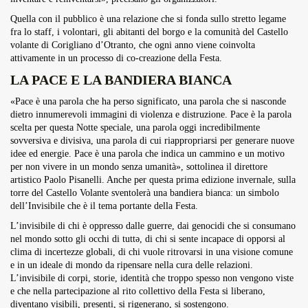
Quella con il pubblico è una relazione che si fonda sullo stretto legame
fra lo staff, i volontari, gli abitanti del borgo e la comunità del Castello
volante di Corigliano d’Otranto, che ogni anno viene coinvolta
attivamente in un processo di co-creazione della Festa.
LA PACE E LA BANDIERA BIANCA
«Pace è una parola che ha perso significato, una parola che si nasconde
dietro innumerevoli immagini di violenza e distruzione. Pace è la parola
scelta per questa Notte speciale, una parola oggi incredibilmente
sovversiva e divisiva, una parola di cui riappropriarsi per generare nuove
idee ed energie. Pace è una parola che indica un cammino e un motivo
per non vivere in un mondo senza umanità», sottolinea il direttore
artistico Paolo Pisanelli. Anche per questa prima edizione invernale, sulla
torre del Castello Volante sventolerà una bandiera bianca: un simbolo
dell’Invisibile che è il tema portante della Festa.
L’invisibile di chi è oppresso dalle guerre, dai genocidi che si consumano
nel mondo sotto gli occhi di tuttə, di chi si sente incapace di opporsi al
clima di incertezze globali, di chi vuole ritrovarsi in una visione comune
e in un ideale di mondo da ripensare nella cura delle relazioni.
L’invisibile di corpi, storie, identità che troppo spesso non vengono viste
e che nella partecipazione al rito collettivo della Festa si liberano,
diventano visibili, presenti, si rigenerano, si sostengono.