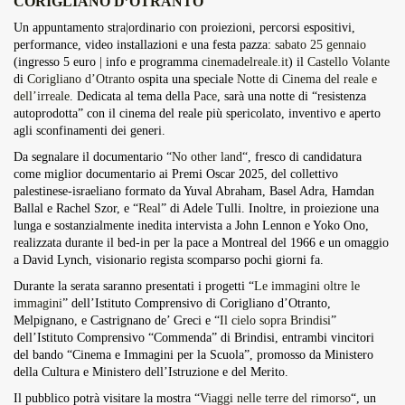
CORIGLIANO D’OTRANTO
Overdrive Fest A Matino: Il...
Un appuntamento stra|ordinario con proiezioni, percorsi espositivi,
Maggio 29, 2026
4 Min
performance, video installazioni e una festa pazza:
sabato 25 gennaio
(ingresso 5 euro | info e programma
cinemadelreale.it
) il
Castello Volante
di
Corigliano d’Otranto
ospita una speciale
Notte di Cinema del reale e
dell’irreale
. Dedicata al tema della
Pace
, sarà una notte di “resistenza
autoprodotta” con il cinema del reale più spericolato, inventivo e aperto
agli sconfinamenti dei generi.
Da segnalare il documentario “
No other land
“, fresco di candidatura
come miglior documentario ai Premi Oscar 2025, del collettivo
palestinese-israeliano formato da Yuval Abraham, Basel Adra, Hamdan
Ballal e Rachel Szor, e “
Real
” di Adele Tulli. Inoltre, in proiezione una
lunga e sostanzialmente inedita intervista a John Lennon e Yoko Ono,
realizzata durante il bed-in per la pace a Montreal del 1966 e un omaggio
a David Lynch, visionario regista scomparso pochi giorni fa.
Durante la serata saranno presentati i progetti “
Le immagini oltre le
immagini
” dell’Istituto Comprensivo di Corigliano d’Otranto,
Melpignano, e Castrignano de’ Greci e “
Il cielo sopra Brindisi
”
dell’Istituto Comprensivo “Commenda” di Brindisi, entrambi vincitori
del bando “Cinema e Immagini per la Scuola”, promosso da Ministero
della Cultura e Ministero dell’Istruzione e del Merito.
Il pubblico potrà visitare la mostra “
Viaggi nelle terre del rimorso
“, un