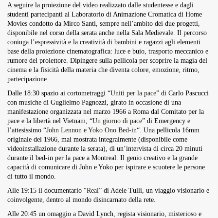
A seguire la proiezione del video realizzato dalle studentesse e dagli
studenti partecipanti al Laboratorio di Animazione Cromatica di Home
Movies condotto da Mirco Santi, sempre nell’ambito dei due progetti,
disponibile nel corso della serata anche nella Sala Medievale. Il percorso
coniuga l’espressività e la creatività di bambini e ragazzi agli elementi
base della proiezione cinematografica: luce e buio, trasporto meccanico e
rumore del proiettore. Dipingere sulla pellicola per scoprire la magia del
cinema e la fisicità della materia che diventa colore, emozione, ritmo,
partecipazione.
Dalle 18:30 spazio ai cortometraggi “
Uniti per la pace
” di Carlo Pascucci
con musiche di Guglielmo Pagnozzi, girato in occasione di una
manifestazione organizzata nel marzo 1966 a Roma dal Comitato per la
pace e la libertà nel Vietnam, “
Un giorno di pace
” di Emergency e
l’attesissimo “
John Lennon e Yoko Ono Bed-in
“. Una pellicola 16mm
originale del 1966, mai mostrata integralmente (disponibile come
videoinstallazione durante la serata), di un’intervista di circa 20 minuti
durante il bed-in per la pace a Montreal. Il genio creativo e la grande
capacità di comunicare di John e Yoko per ispirare e scuotere le persone
di tutto il mondo.
Alle 19:15 il documentario “
Real
” di Adele Tulli, un viaggio visionario e
coinvolgente, dentro al mondo disincarnato della rete.
Alle 20:45 un omaggio a David Lynch, regista visionario, misterioso e