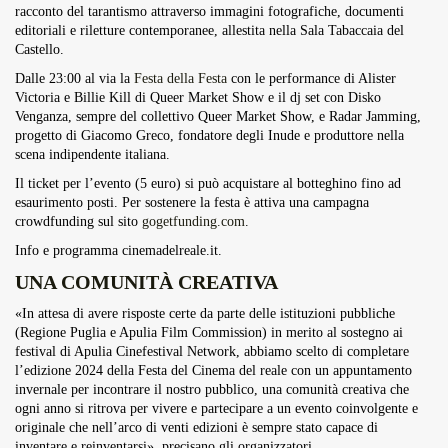
racconto del tarantismo attraverso immagini fotografiche, documenti
editoriali e riletture contemporanee, allestita nella Sala Tabaccaia del
Castello.
Dalle 23:00 al via la
Festa della Festa
con le performance di Alister
Victoria e Billie Kill di Queer Market Show e il dj set con Disko
Venganza, sempre del collettivo Queer Market Show, e Radar Jamming,
progetto di Giacomo Greco, fondatore degli Inude e produttore nella
scena indipendente italiana.
Il ticket per l’evento (5 euro) si può acquistare al botteghino fino ad
esaurimento posti. Per sostenere la festa è attiva una campagna
crowdfunding sul sito
gogetfunding.com
.
Info e programma cinemadelreale.it.
UNA COMUNITÀ CREATIVA
«In attesa di avere risposte certe da parte delle istituzioni pubbliche
(Regione Puglia e Apulia Film Commission) in merito al sostegno ai
festival di Apulia Cinefestival Network, abbiamo scelto di completare
l’edizione 2024 della Festa del Cinema del reale con un appuntamento
invernale per incontrare il nostro pubblico, una comunità creativa che
ogni anno si ritrova per vivere e partecipare a un evento coinvolgente e
originale che nell’arco di venti edizioni è sempre stato capace di
inventare e reinventarsi», precisano gli organizzatori.