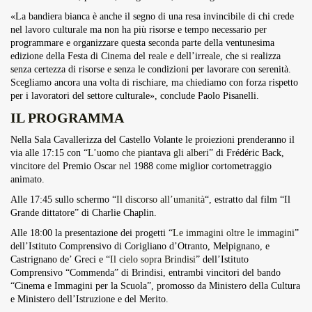
«La bandiera bianca è anche il segno di una resa invincibile di chi crede
nel lavoro culturale ma non ha più risorse e tempo necessario per
programmare e organizzare questa seconda parte della ventunesima
edizione della Festa di Cinema del reale e dell’irreale, che si realizza
senza certezza di risorse e senza le condizioni per lavorare con serenità.
Scegliamo ancora una volta di rischiare, ma chiediamo con forza rispetto
per i lavoratori del settore culturale», conclude Paolo Pisanelli.
IL PROGRAMMA
Nella Sala Cavallerizza del Castello Volante le proiezioni prenderanno il
via alle 17:15 con “
L’uomo che piantava gli alberi
” di Frédéric Back,
vincitore del Premio Oscar nel 1988 come miglior cortometraggio
animato.
Alle 17:45 sullo schermo “
Il discorso all’umanità
“, estratto dal film “Il
Grande dittatore” di Charlie Chaplin.
Alle 18:00 la presentazione dei progetti “
Le immagini oltre le immagini
”
dell’Istituto Comprensivo di Corigliano d’Otranto, Melpignano, e
Castrignano de’ Greci e “
Il cielo sopra Brindisi
” dell’Istituto
Comprensivo “Commenda” di Brindisi, entrambi vincitori del bando
“Cinema e Immagini per la Scuola”, promosso da Ministero della Cultura
e Ministero dell’Istruzione e del Merito.