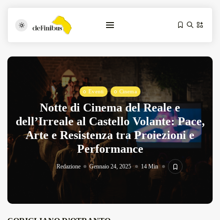
Eventi
Cinema
Notte di Cinema del Reale e
dell’Irreale al Castello Volante: Pace,
Arte e Resistenza tra Proiezioni e
Iosonouncane A Lecce: Concerto Acustico...
Performance
Luglio 17, 2026
13 Min
Redazione
Gennaio 24, 2025
14 Min
Tarantarte Al Festival De Fès...
Giugno 4, 2026
15 Min