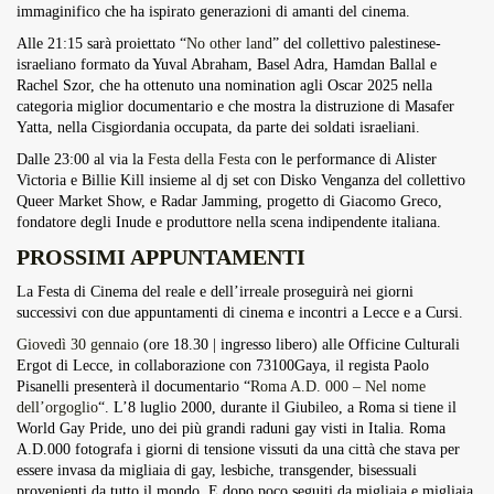
immaginifico che ha ispirato generazioni di amanti del cinema.
Alle 21:15 sarà proiettato “
No other land
” del collettivo palestinese-
israeliano formato da Yuval Abraham, Basel Adra, Hamdan Ballal e
Rachel Szor, che ha ottenuto una nomination agli Oscar 2025 nella
categoria miglior documentario e che mostra la distruzione di Masafer
Yatta, nella Cisgiordania occupata, da parte dei soldati israeliani.
Dalle 23:00 al via la
Festa della Festa
con le performance di Alister
Victoria e Billie Kill insieme al dj set con Disko Venganza del collettivo
Queer Market Show, e Radar Jamming, progetto di Giacomo Greco,
fondatore degli Inude e produttore nella scena indipendente italiana.
PROSSIMI APPUNTAMENTI
La Festa di Cinema del reale e dell’irreale proseguirà nei giorni
successivi con due appuntamenti di cinema e incontri a Lecce e a Cursi.
Giovedì 30 gennaio
(ore 18.30 | ingresso libero) alle Officine Culturali
Ergot di Lecce, in collaborazione con 73100Gaya, il regista Paolo
Pisanelli presenterà il documentario “
Roma A.D. 000 – Nel nome
dell’orgoglio
“. L’8 luglio 2000, durante il Giubileo, a Roma si tiene il
World Gay Pride, uno dei più grandi raduni gay visti in Italia. Roma
A.D.000 fotografa i giorni di tensione vissuti da una città che stava per
essere invasa da migliaia di gay, lesbiche, transgender, bisessuali
provenienti da tutto il mondo. E dopo poco seguiti da migliaia e migliaia