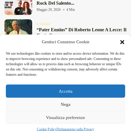
Rock Del Salento...
Maggio 29, 2026
4 Min
Cultura
“Pater Ennius” Di Roberto Leone A Lecce: Il
Corto Su...
Gestisci Consenso Cookie
Maggio 16, 2026
6 Min
DeFinibus 2026 © All rights reserved | Magazine Online
We use technologies like cookies to store and/or access device information. We do this
Attualità
to improve browsing experience and to show personalized ads. Consenting to these
Birre Di Primavera 2026 A San Foca: Birra
technologies will allow us to process data such as browsing behavior or unique IDs
Artigianale E...
on this site. Not consenting or withdrawing consent, may adversely affect certain
Maggio 8, 2026
4 Min
features and functions.
Accetta
Facebook
X
Instagram
Linkedin
Nega
DeFinibus 2026 © All rights reserved | Magazine Online
Visualizza preferenze
Home
Contatti e Segnalazioni
Cookie Policy
Dichiarazione sulla Privacy
Cookie Policy
Dichiarazione sulla Privacy