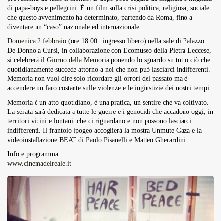
di papa-boys e pellegrini. È un film sulla crisi politica, religiosa, sociale
che questo avvenimento ha determinato, partendo da Roma, fino a
diventare un “caso” nazionale ed internazionale.
Domenica 2 febbraio
(ore 18:00 | ingresso libero) nella sale di Palazzo
De Donno a Cursi, in collaborazione con Ecomuseo della Pietra Leccese,
si celebrerà il
Giorno della Memoria
ponendo lo sguardo su tutto ciò che
quotidianamente succede attorno a noi che non può lasciarci indifferenti.
Memoria non vuol dire solo ricordare gli orrori del passato ma è
accendere un faro costante sulle violenze e le ingiustizie dei nostri tempi.
Memoria è un atto quotidiano, è una pratica, un sentire che va coltivato.
La serata sarà dedicata a tutte le guerre e i genocidi che accadono oggi, in
territori vicini e lontani, che ci riguardano e non possono lasciarci
indifferenti. Il frantoio ipogeo accoglierà la mostra Unmute Gaza e la
videoinstallazione BEAT di Paolo Pisanelli e Matteo Gherardini.
Info e programma
www.cinemadelreale.it