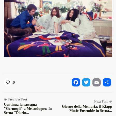
0
Facebook
Twitter
Email
Condiv
Previous Post
Next Post
Continua la rassegna
Giorno della Memoria: il Klapp
"Germogli" a Melendugno: In
Music Ensemble in Scena...
Scena "Diario...