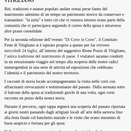
VITIGLIANO
Overdrive Fest A Matino: Il...
Riti, tradizioni e usanze popolari andate ormai perse fanno del
Maggio 29, 2026
4 Min
matrimonio salentino di un tempo un patrimonio storico da conservare e
tramandare: “la zzita” e tutto ciò che vi ruotava intorno erano parte della
comunità che vi partecipava seguendo il corteo della sposa e attraverso
altre prassi consolidate.
Per la seconda edizione dell’evento
“Di Corte in Corte”,
il Comitato
Feste di Vitigliano si è ispirato proprio a questo per far rivivere
mercoledì 24 luglio
, all’interno del suggestivo Rione Pozzo di Vitigliano,
l’antica tradizione del matrimonio di paese
. I visitatori saranno condotti
in un emozionante viaggio nel tempo alla scoperta delle nostre radici
immergendosi in una serie di attività ed esposizioni che celebrano
l’identità e il patrimonio del nostro territorio.
I racconti di storia locale accompagneranno la visita nelle corti con
affascinanti rievocazioni e testimonianze del passato. Dalla serenata sotto
il balcone della sposa ai tradizionali giochi di una volta, ogni corte
racconta un pezzo della nostra storia.
Durante il percorso, ogni tappa segnerà una scoperta del passato riportata
ai giorni nostri passando dagli artigiani locali all’arte della sartoria fino
alla festa finale col banchetto nuziale e le visite che erano sinonimo di
buon auspicio e fortuna per gli sposi.