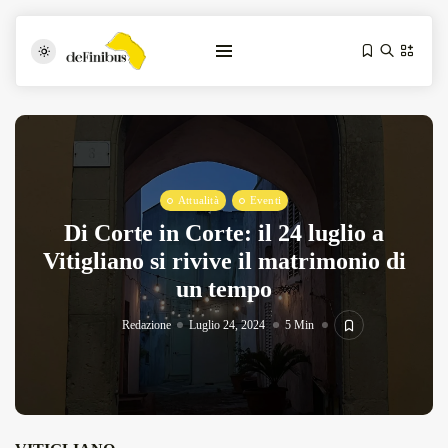
Attualità
Eventi
Di Corte in Corte: il 24 luglio a
Vitigliano si rivive il matrimonio di
un tempo
Iosonouncane A Lecce: Concerto Acustico...
Luglio 17, 2026
13 Min
Redazione
Luglio 24, 2024
5 Min
Tarantarte Al Festival De Fès...
Giugno 4, 2026
15 Min