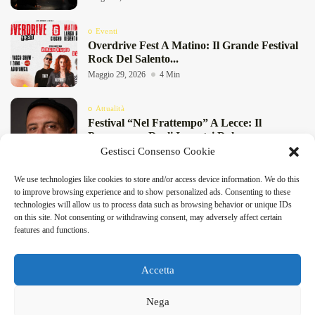
Eventi
Overdrive Fest A Matino: Il Grande Festival
Rock Del Salento...
Maggio 29, 2026
4 Min
Attualità
Festival “Nel Frattempo” A Lecce: Il
Programma Degli Incontri Dal...
Gestisci Consenso Cookie
Maggio 27, 2026
11 Min
We use technologies like cookies to store and/or access device information. We do this
Attualità
to improve browsing experience and to show personalized ads. Consenting to these
Birre Di Primavera 2026 A San Foca: Birra
technologies will allow us to process data such as browsing behavior or unique IDs
Artigianale E...
on this site. Not consenting or withdrawing consent, may adversely affect certain
DeFinibus 2026 © All rights reserved | Magazine Online
Maggio 8, 2026
4 Min
features and functions.
Accetta
Facebook
X
Instagram
Linkedin
Nega