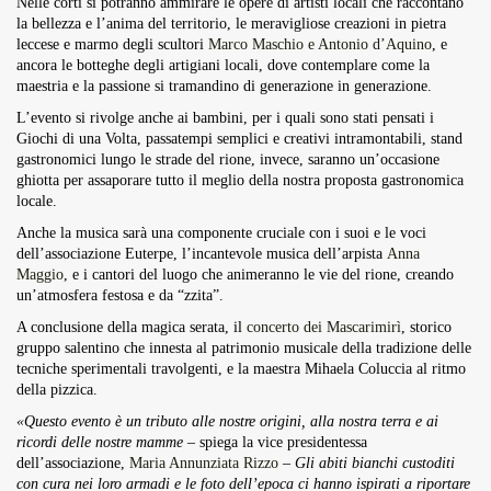
Nelle corti si potranno ammirare le opere di artisti locali che raccontano
la bellezza e l’anima del territorio, le meravigliose creazioni in pietra
leccese e marmo degli scultori
Marco Maschio e Antonio d’Aquino
, e
ancora le botteghe degli artigiani locali, dove contemplare come la
maestria e la passione si tramandino di generazione in generazione.
L’evento si rivolge anche ai bambini, per i quali sono stati pensati i
Giochi di una Volta, passatempi semplici e creativi intramontabili, stand
gastronomici lungo le strade del rione, invece, saranno un’occasione
ghiotta per assaporare tutto il meglio della nostra proposta gastronomica
locale.
Anche la musica sarà una componente cruciale con i suoi e le voci
dell’associazione Euterpe, l’incantevole musica dell’arpista
Anna
Maggio
, e i cantori del luogo che animeranno le vie del rione, creando
un’atmosfera festosa e da “zzita”.
A conclusione della magica serata, il
concerto dei Mascarimirì
, storico
gruppo salentino che innesta al patrimonio musicale della tradizione delle
tecniche sperimentali travolgenti, e la maestra Mihaela Coluccia al ritmo
della pizzica.
«Questo evento è un tributo alle nostre origini, alla nostra terra e ai
ricordi delle nostre mamme
– spiega la vice presidentessa
dell’associazione,
Maria Annunziata Rizzo
–
Gli abiti bianchi custoditi
con cura nei loro armadi e le foto dell’epoca ci hanno ispirati a riportare