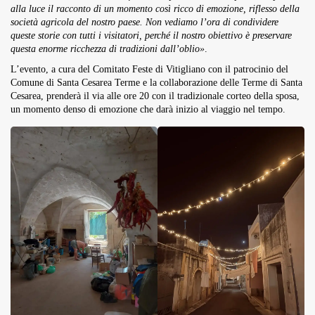
alla luce il racconto di un momento così ricco di emozione, riflesso della
società agricola del nostro paese. Non vediamo l’ora di condividere
queste storie con tutti i visitatori, perché il nostro obiettivo è preservare
questa enorme ricchezza di tradizioni dall’oblio»
.
L’evento, a cura del Comitato Feste di Vitigliano con il patrocinio del
Comune di Santa Cesarea Terme e la collaborazione delle Terme di Santa
Cesarea, prenderà il via alle ore 20 con il tradizionale corteo della sposa,
un momento denso di emozione che darà inizio al viaggio nel tempo.